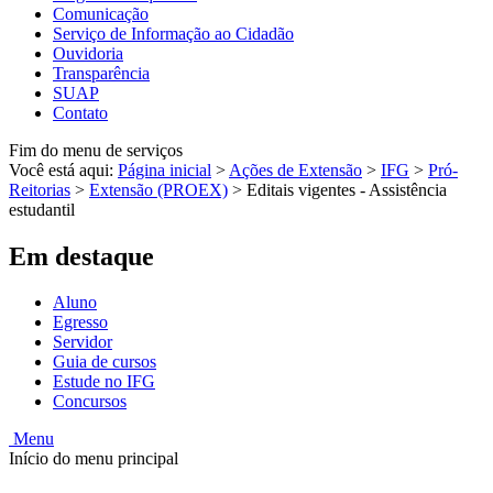
Comunicação
Serviço de Informação ao Cidadão
Ouvidoria
Transparência
SUAP
Contato
Fim do menu de serviços
Você está aqui:
Página inicial
>
Ações de Extensão
>
IFG
>
Pró-
Reitorias
>
Extensão (PROEX)
>
Editais vigentes - Assistência
estudantil
Em destaque
Aluno
Egresso
Servidor
Guia de cursos
Estude no IFG
Concursos
Menu
Início do menu principal