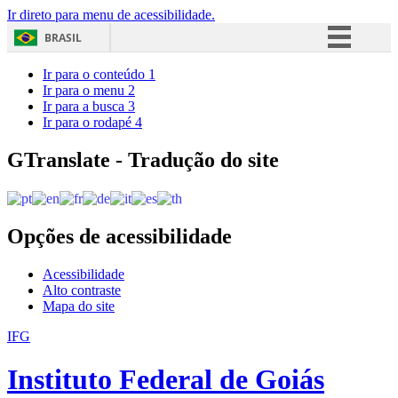
Ir direto para menu de acessibilidade.
BRASIL
Simplifique!
Ir para o conteúdo
1
Ir para o menu
2
Comunica BR
Ir para a busca
3
Ir para o rodapé
4
Participe
Acesso à informação
GTranslate - Tradução do site
Legislação
Canais
Opções de acessibilidade
Acessibilidade
Alto contraste
Mapa do site
IFG
Instituto Federal de Goiás