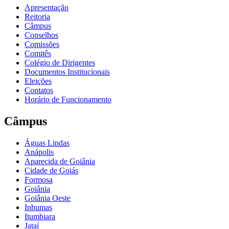
Apresentação
Reitoria
Câmpus
Conselhos
Comissões
Comitês
Colégio de Dirigentes
Documentos Institucionais
Eleições
Contatos
Horário de Funcionamento
Câmpus
Águas Lindas
Anápolis
Aparecida de Goiânia
Cidade de Goiás
Formosa
Goiânia
Goiânia Oeste
Inhumas
Itumbiara
Jataí