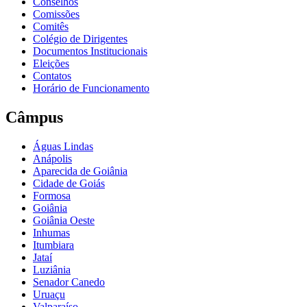
Conselhos
Comissões
Comitês
Colégio de Dirigentes
Documentos Institucionais
Eleições
Contatos
Horário de Funcionamento
Câmpus
Águas Lindas
Anápolis
Aparecida de Goiânia
Cidade de Goiás
Formosa
Goiânia
Goiânia Oeste
Inhumas
Itumbiara
Jataí
Luziânia
Senador Canedo
Uruaçu
Valparaíso