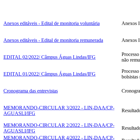
Anexos editáveis - Edital de monitoria voluntária
Anexos I
Anexos editáveis - Edital de monitoria remunerada
Anexos I
Processo 
EDITAL 02/2022/ Câmpus Águas Lindas/IFG
não remu
Processo 
EDITAL 01/2022/ Câmpus Águas Lindas/IFG
bolsista
Cronograma das entrevistas
Cronogra
MEMORANDO-CIRCULAR 3/2022 - LIN-DAA/CP-
Resultado
AGUASLI/IFG
MEMORANDO-CIRCULAR 2/2022 - LIN-DAA/CP-
Resultado
AGUASLI/IFG
MEMORANDO-CIRCULAR 4/2022 - LIN-DAA/CP-