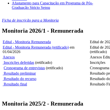
Afastamento para Capacitação em Programa de Pós-
Graduação Stricto Sensu
Ficha de inscrição para a Monitoria
Monitoria 2026/1 - Remunerada
Edital - Monitoria Remunerada
Edital de 20
Edital - Monitoria Remunerada (retificado)
em
Edital de 20
01/04/2026
(retificado)
Anexos
Anexos Edit
Inscrições deferidas
(retificado)
Inscrições
Cronograma de entrevistas
(retificado)
Cronograma d
Resultado preliminar
Resultado pr
Resultado do recurso
Resultado do
Resultado final
Resultado Fi
Monitoria 2025/2 - Remunerada