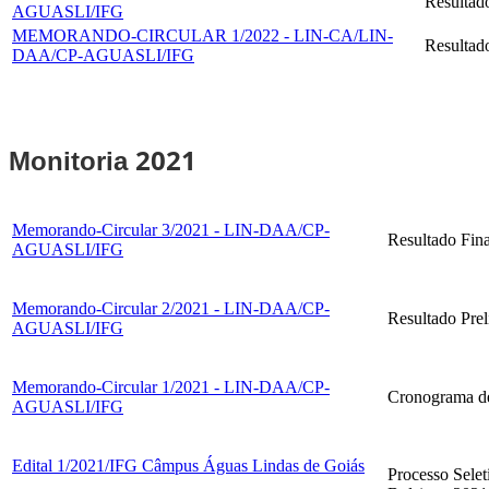
Resultado
AGUASLI/IFG
MEMORANDO-CIRCULAR 1/2022 - LIN-CA/LIN-
Resultado
DAA/CP-AGUASLI/IFG
2021
Monitoria
Memorando-Circular 3/2021 - LIN-DAA/CP-
Resultado Fina
AGUASLI/IFG
Memorando-Circular 2/2021 - LIN-DAA/CP-
Resultado Prel
AGUASLI/IFG
Memorando-Circular 1/2021 - LIN-DAA/CP-
Cronograma de
AGUASLI/IFG
Edital 1/2021/IFG Câmpus Águas Lindas de Goiás
Processo Sele