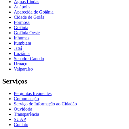
Águas Lindas
Anápolis
Aparecida de Goiânia
Cidade de Goiás
Formosa
Goiânia
Goiânia Oeste
Inhumas
Itumbiara
Jataí
Luziânia
Senador Canedo
Uruaçu
Valparaíso
Serviços
Perguntas frequentes
Comunicação
Serviço de Informação ao Cidadão
Ouvidoria
Transparência
SUAP
Contato