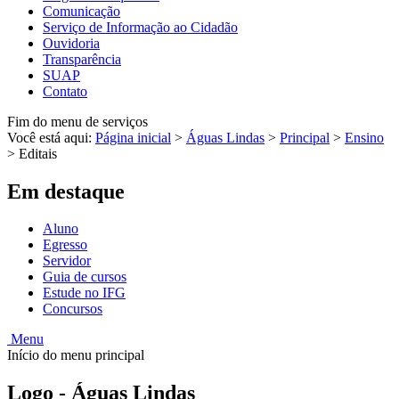
Comunicação
Serviço de Informação ao Cidadão
Ouvidoria
Transparência
SUAP
Contato
Fim do menu de serviços
Você está aqui:
Página inicial
>
Águas Lindas
>
Principal
>
Ensino
>
Editais
Em destaque
Aluno
Egresso
Servidor
Guia de cursos
Estude no IFG
Concursos
Menu
Início do menu principal
Logo - Águas Lindas