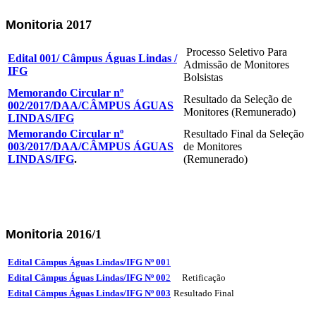
Monitoria
2017
Processo Seletivo Para
Edital 001/ Câmpus Águas Lindas /
Admissão de Monitores
IFG
Bolsistas
Memorando Circular nº
Resultado da Seleção de
002/2017/DAA/CÂMPUS ÁGUAS
Monitores (Remunerado)
LIN
DAS/IFG
Memorando Circular nº
Resultado Final da Seleção
003/2017/DAA/CÂMPUS ÁGUAS
de Monitores
LINDAS/IFG
.
(Remunerado)
Monitoria
2016/1
Edital Câmpus Águas Lindas/IFG Nº 00
1
Edital Câmpus Águas Lindas/IFG Nº 00
2
Retificação
Edital Câmpus Águas Lindas/IFG Nº 003
Resultado Final