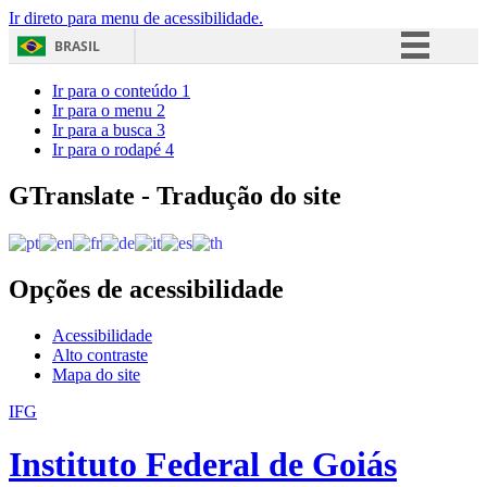
Ir direto para menu de acessibilidade.
BRASIL
Simplifique!
Ir para o conteúdo
1
Ir para o menu
2
Comunica BR
Ir para a busca
3
Ir para o rodapé
4
Participe
Acesso à informação
GTranslate - Tradução do site
Legislação
Canais
Opções de acessibilidade
Acessibilidade
Alto contraste
Mapa do site
IFG
Instituto Federal de Goiás