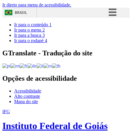
Ir direto para menu de acessibilidade.
BRASIL
Simplifique!
Ir para o conteúdo
1
Ir para o menu
2
Comunica BR
Ir para a busca
3
Ir para o rodapé
4
Participe
Acesso à informação
GTranslate - Tradução do site
Legislação
Canais
Opções de acessibilidade
Acessibilidade
Alto contraste
Mapa do site
IFG
Instituto Federal de Goiás