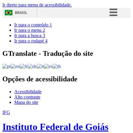
Ir direto para menu de acessibilidade.
BRASIL
Simplifique!
Ir para o conteúdo
1
Ir para o menu
2
Comunica BR
Ir para a busca
3
Ir para o rodapé
4
Participe
Acesso à informação
GTranslate - Tradução do site
Legislação
Canais
Opções de acessibilidade
Acessibilidade
Alto contraste
Mapa do site
IFG
Instituto Federal de Goiás