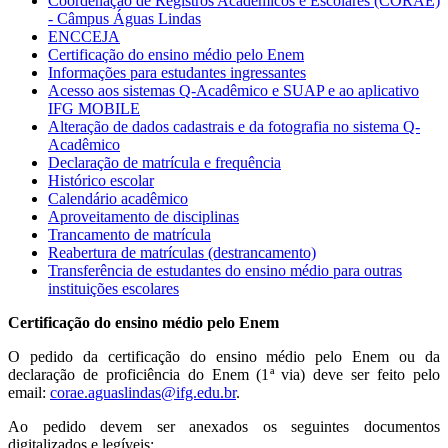
Coordenação de Registros Acadêmicos e Escolares (CORAE)
- Câmpus Águas Lindas
ENCCEJA
Certificação do ensino médio pelo Enem
Informações para estudantes ingressantes
Acesso aos sistemas Q-Acadêmico e SUAP e ao aplicativo
IFG MOBILE
Alteração de dados cadastrais e da fotografia no sistema Q-
Acadêmico
Declaração de matrícula e frequência
Histórico escolar
Calendário acadêmico
Aproveitamento de disciplinas
Trancamento de matrícula
Reabertura de matrículas (destrancamento)
Transferência de estudantes do ensino médio para outras
instituições escolares
Certificação do ensino médio pelo Enem
O pedido da certificação do ensino médio pelo Enem ou da
declaração de proficiência do Enem (1ª via) deve ser feito pelo
email:
corae.aguaslindas@ifg.edu.br
.
Ao pedido devem ser anexados os seguintes documentos
digitalizados e legíveis: