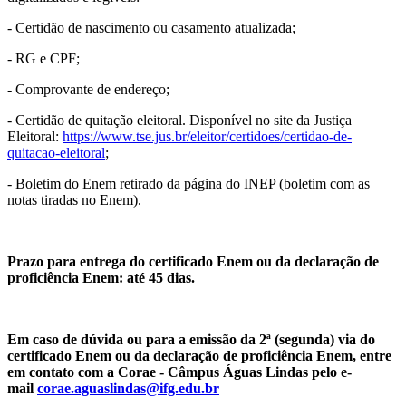
- Certidão de nascimento ou casamento atualizada;
- RG e CPF;
- Comprovante de endereço;
- Certidão de quitação eleitoral. Disponível no site da Justiça
Eleitoral:
https://www.tse.jus.br/eleitor/certidoes/certidao-de-
quitacao-eleitoral
;
- Boletim do Enem retirado da página do INEP (boletim com as
notas tiradas no Enem).
Prazo para entrega do certificado Enem ou da declaração de
proficiência Enem: até 45 dias.
Em caso de dúvida ou para a emissão da 2ª (segunda) via do
certificado Enem ou da declaração de proficiência Enem, entre
em contato com a Corae - Câmpus Águas Lindas pelo e-
mail
corae.aguaslindas@ifg.edu.br