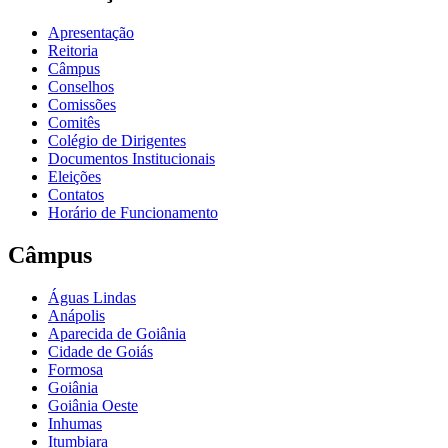
Apresentação
Reitoria
Câmpus
Conselhos
Comissões
Comitês
Colégio de Dirigentes
Documentos Institucionais
Eleições
Contatos
Horário de Funcionamento
Câmpus
Águas Lindas
Anápolis
Aparecida de Goiânia
Cidade de Goiás
Formosa
Goiânia
Goiânia Oeste
Inhumas
Itumbiara