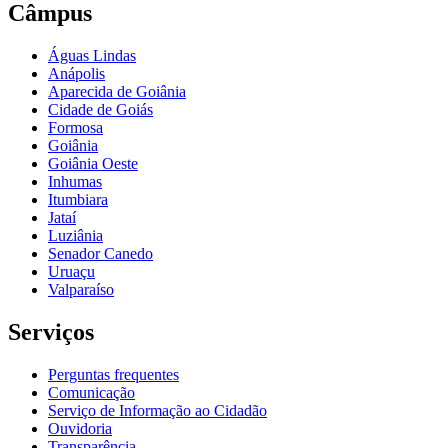
Câmpus
Águas Lindas
Anápolis
Aparecida de Goiânia
Cidade de Goiás
Formosa
Goiânia
Goiânia Oeste
Inhumas
Itumbiara
Jataí
Luziânia
Senador Canedo
Uruaçu
Valparaíso
Serviços
Perguntas frequentes
Comunicação
Serviço de Informação ao Cidadão
Ouvidoria
Transparência