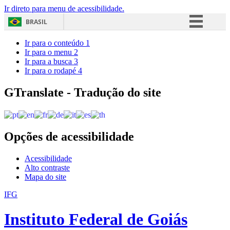
Ir direto para menu de acessibilidade.
BRASIL
Simplifique!
Ir para o conteúdo
1
Ir para o menu
2
Comunica BR
Ir para a busca
3
Ir para o rodapé
4
Participe
Acesso à informação
GTranslate - Tradução do site
Legislação
Canais
Opções de acessibilidade
Acessibilidade
Alto contraste
Mapa do site
IFG
Instituto Federal de Goiás