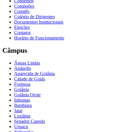
Conselhos
Comissões
Comitês
Colégio de Dirigentes
Documentos Institucionais
Eleições
Contatos
Horário de Funcionamento
Câmpus
Águas Lindas
Anápolis
Aparecida de Goiânia
Cidade de Goiás
Formosa
Goiânia
Goiânia Oeste
Inhumas
Itumbiara
Jataí
Luziânia
Senador Canedo
Uruaçu
Valparaíso