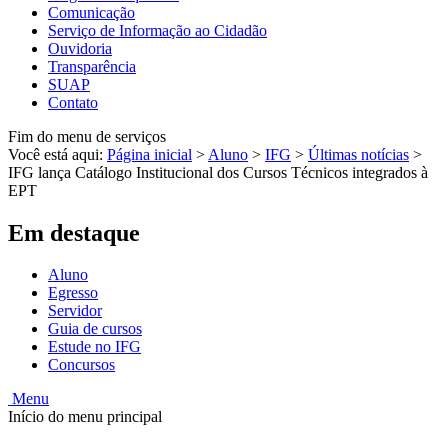
Comunicação
Serviço de Informação ao Cidadão
Ouvidoria
Transparência
SUAP
Contato
Fim do menu de serviços
Você está aqui:
Página inicial
>
Aluno
>
IFG
>
Últimas notícias
>
IFG lança Catálogo Institucional dos Cursos Técnicos integrados à
EPT
Em destaque
Aluno
Egresso
Servidor
Guia de cursos
Estude no IFG
Concursos
Menu
Início do menu principal