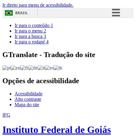
Ir direto para menu de acessibilidade.
BRASIL
Simplifique!
Ir para o conteúdo
1
Ir para o menu
2
Comunica BR
Ir para a busca
3
Ir para o rodapé
4
Participe
Acesso à informação
GTranslate - Tradução do site
Legislação
Canais
Opções de acessibilidade
Acessibilidade
Alto contraste
Mapa do site
IFG
Instituto Federal de Goiás