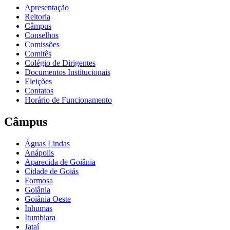
Apresentação
Reitoria
Câmpus
Conselhos
Comissões
Comitês
Colégio de Dirigentes
Documentos Institucionais
Eleições
Contatos
Horário de Funcionamento
Câmpus
Águas Lindas
Anápolis
Aparecida de Goiânia
Cidade de Goiás
Formosa
Goiânia
Goiânia Oeste
Inhumas
Itumbiara
Jataí