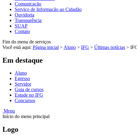
Comunicação
Serviço de Informação ao Cidadão
Ouvidoria
Transparência
SUAP
Contato
Fim do menu de serviços
Você está aqui:
Página inicial
>
Aluno
>
IFG
>
Últimas notícias
>
IFG
Em destaque
Aluno
Egresso
Servidor
Guia de cursos
Estude no IFG
Concursos
Menu
Início do menu principal
Logo