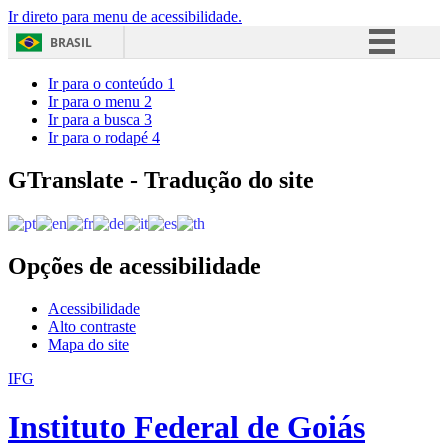
Ir direto para menu de acessibilidade.
BRASIL
Simplifique!
Ir para o conteúdo
1
Ir para o menu
2
Comunica BR
Ir para a busca
3
Ir para o rodapé
4
Participe
Acesso à informação
GTranslate - Tradução do site
Legislação
Canais
Opções de acessibilidade
Acessibilidade
Alto contraste
Mapa do site
IFG
Instituto Federal de Goiás