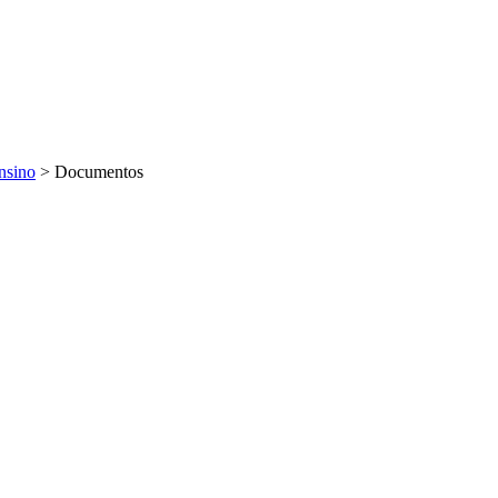
nsino
>
Documentos