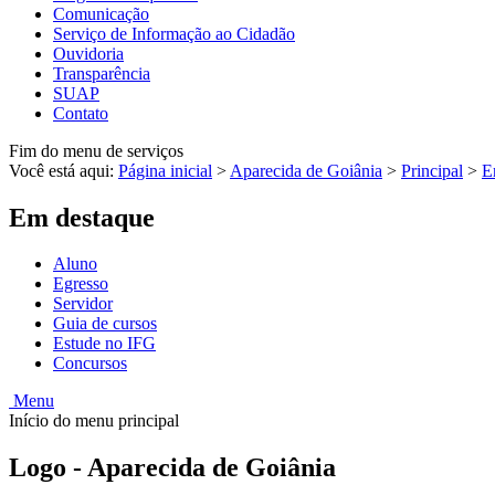
Comunicação
Serviço de Informação ao Cidadão
Ouvidoria
Transparência
SUAP
Contato
Fim do menu de serviços
Você está aqui:
Página inicial
>
Aparecida de Goiânia
>
Principal
>
E
Em destaque
Aluno
Egresso
Servidor
Guia de cursos
Estude no IFG
Concursos
Menu
Início do menu principal
Logo - Aparecida de Goiânia