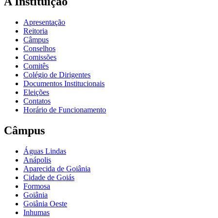
A Instituição
Apresentação
Reitoria
Câmpus
Conselhos
Comissões
Comitês
Colégio de Dirigentes
Documentos Institucionais
Eleições
Contatos
Horário de Funcionamento
Câmpus
Águas Lindas
Anápolis
Aparecida de Goiânia
Cidade de Goiás
Formosa
Goiânia
Goiânia Oeste
Inhumas