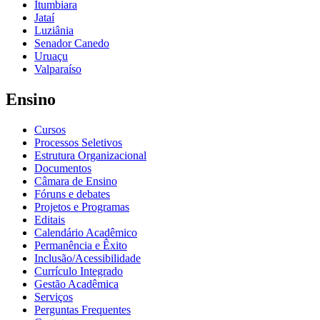
Itumbiara
Jataí
Luziânia
Senador Canedo
Uruaçu
Valparaíso
Ensino
Cursos
Processos Seletivos
Estrutura Organizacional
Documentos
Câmara de Ensino
Fóruns e debates
Projetos e Programas
Editais
Calendário Acadêmico
Permanência e Êxito
Inclusão/Acessibilidade
Currículo Integrado
Gestão Acadêmica
Serviços
Perguntas Frequentes