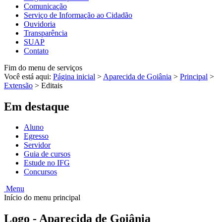
Comunicação
Serviço de Informação ao Cidadão
Ouvidoria
Transparência
SUAP
Contato
Fim do menu de serviços
Você está aqui:
Página inicial
>
Aparecida de Goiânia
>
Principal
>
Extensão
>
Editais
Em destaque
Aluno
Egresso
Servidor
Guia de cursos
Estude no IFG
Concursos
Menu
Início do menu principal
Logo - Aparecida de Goiânia