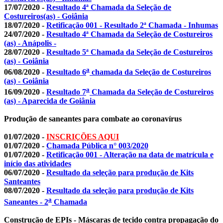
17/07/2020 -
Resultado 4ª Chamada da Seleção de
Costureiros(as) - Goiânia
18/07/2020 -
Retificação 001 - Resultado 2ª Chamada - Inhumas
24/07/2020 -
Resultado 4ª Chamada da Seleção de Costureiros
(as) - Anápolis -
28/07/2020 -
Resultado 5ª Chamada da Seleção de Costureiros
(as) - Goiânia
a
06/08/2020 -
Resultado 6
chamada da Seleção de Costureiros
(as) - Goiânia
a
16/09/2020 -
Resultado 7
Chamada da Seleção de Costureiros
(as) - Aparecida de Goiânia
Produção de saneantes para combate ao coronavírus
01/07/2020 -
INSCRIÇÕES AQUI
01/07/2020 -
Chamada Pública n° 003/2020
01/07/2020 -
Retificação 001 - Alteração na data de matrícula e
início das atividades
06/07/2020 -
Resultado da seleção para produção de Kits
Santeantes
08/07/2020 -
Resultado da seleção para produção de Kits
a
Saneantes - 2
Chamada
Construção de EPIs - Máscaras de tecido contra propagação do