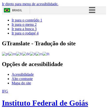
Ir direto para menu de acessibilidade.
BRASIL
Simplifique!
Ir para o conteúdo
1
Ir para o menu
2
Comunica BR
Ir para a busca
3
Ir para o rodapé
4
Participe
Acesso à informação
GTranslate - Tradução do site
Legislação
Canais
Opções de acessibilidade
Acessibilidade
Alto contraste
Mapa do site
IFG
Instituto Federal de Goiás