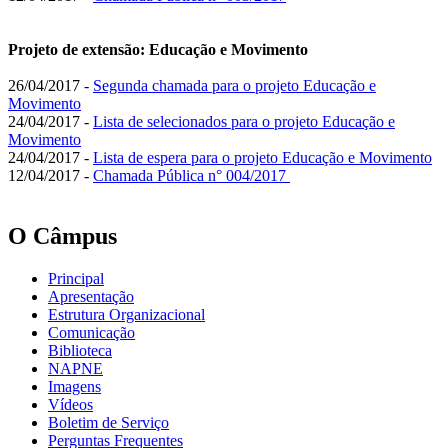
Projeto de extensão: Educação e Movimento
26/04/2017 -
Segunda chamada para o projeto Educação e
Movimento
24/04/2017 -
Lista de selecionados para o projeto Educação e
Movimento
24/04/2017 -
Lista de espera para o projeto Educação e Movimento
12/04/2017 -
Chamada Pública n° 004/2017
O Câmpus
Principal
Apresentação
Estrutura Organizacional
Comunicação
Biblioteca
NAPNE
Imagens
Vídeos
Boletim de Serviço
Perguntas Frequentes