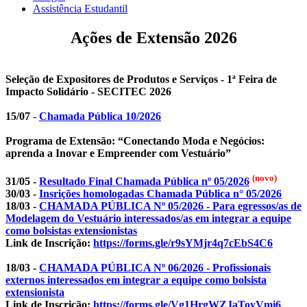
Assistência Estudantil
Ações de Extensão 2026
Seleção de Expositores de Produtos e Serviços - 1ª Feira de
Impacto Solidário - SECITEC 2026
15/07
-
Chamada Pública 10/2026
Programa de Extensão: “Conectando Moda e Negócios:
aprenda a Inovar e Empreender com Vestuário”
(novo)
31/05 -
Resultado Final Chamada Pública nº 05/2026
30/03 -
Insrições homologadas Chamada Pública n° 05/2026
18/03 -
CHAMADA PÚBLICA Nº 05/2026 - Para egressos
/
as de
Modelagem do Vestuário interessados
/as
em integrar a equipe
como bolsistas extensionistas
Link de Inscrição:
https://forms.gle/
r9sYMjr4q7cEbS4C6
18/03 -
CHAMADA PÚBLICA Nº 06/2026 - Profissionais
externos interessados em integrar a equipe como bolsista
extensionista
Link de Inscrição:
https://forms.gle/
Vg1HrgWZJaToyVmi6