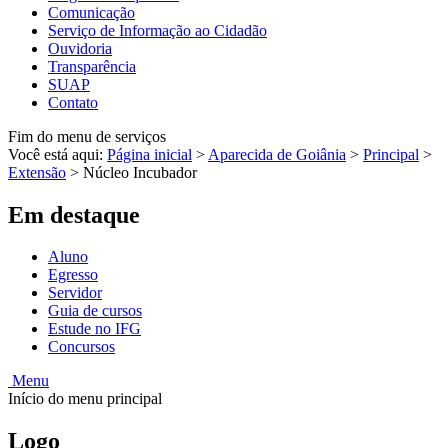
Comunicação
Serviço de Informação ao Cidadão
Ouvidoria
Transparência
SUAP
Contato
Fim do menu de serviços
Você está aqui:
Página inicial
>
Aparecida de Goiânia
>
Principal
>
Extensão
>
Núcleo Incubador
Em destaque
Aluno
Egresso
Servidor
Guia de cursos
Estude no IFG
Concursos
Menu
Início do menu principal
Logo