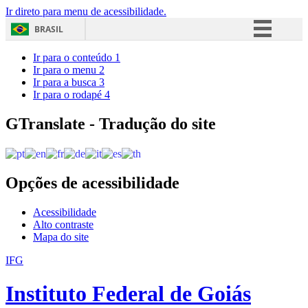
Ir direto para menu de acessibilidade.
BRASIL
Simplifique!
Ir para o conteúdo
1
Ir para o menu
2
Comunica BR
Ir para a busca
3
Ir para o rodapé
4
Participe
Acesso à informação
GTranslate - Tradução do site
Legislação
Canais
Opções de acessibilidade
Acessibilidade
Alto contraste
Mapa do site
IFG
Instituto Federal de Goiás