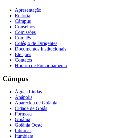
Apresentação
Reitoria
Câmpus
Conselhos
Comissões
Comitês
Colégio de Dirigentes
Documentos Institucionais
Eleições
Contatos
Horário de Funcionamento
Câmpus
Águas Lindas
Anápolis
Aparecida de Goiânia
Cidade de Goiás
Formosa
Goiânia
Goiânia Oeste
Inhumas
Itumbiara