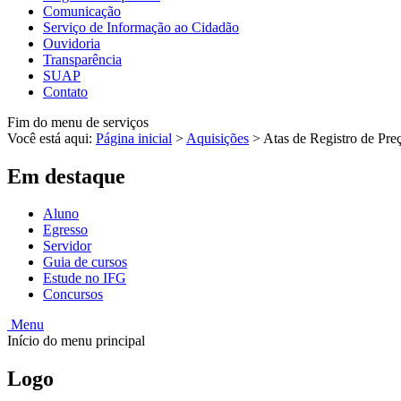
Comunicação
Serviço de Informação ao Cidadão
Ouvidoria
Transparência
SUAP
Contato
Fim do menu de serviços
Você está aqui:
Página inicial
>
Aquisições
>
Atas de Registro de Pre
Em destaque
Aluno
Egresso
Servidor
Guia de cursos
Estude no IFG
Concursos
Menu
Início do menu principal
Logo