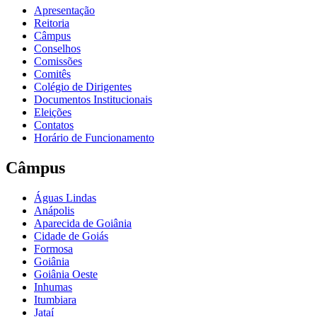
Apresentação
Reitoria
Câmpus
Conselhos
Comissões
Comitês
Colégio de Dirigentes
Documentos Institucionais
Eleições
Contatos
Horário de Funcionamento
Câmpus
Águas Lindas
Anápolis
Aparecida de Goiânia
Cidade de Goiás
Formosa
Goiânia
Goiânia Oeste
Inhumas
Itumbiara
Jataí