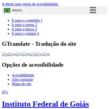
Ir direto para menu de acessibilidade.
BRASIL
Simplifique!
Ir para o conteúdo
1
Ir para o menu
2
Comunica BR
Ir para a busca
3
Ir para o rodapé
4
Participe
Acesso à informação
GTranslate - Tradução do site
Legislação
Canais
Opções de acessibilidade
Acessibilidade
Alto contraste
Mapa do site
IFG
Instituto Federal de Goiás