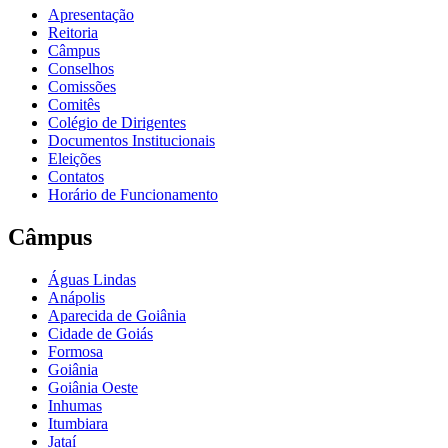
Apresentação
Reitoria
Câmpus
Conselhos
Comissões
Comitês
Colégio de Dirigentes
Documentos Institucionais
Eleições
Contatos
Horário de Funcionamento
Câmpus
Águas Lindas
Anápolis
Aparecida de Goiânia
Cidade de Goiás
Formosa
Goiânia
Goiânia Oeste
Inhumas
Itumbiara
Jataí