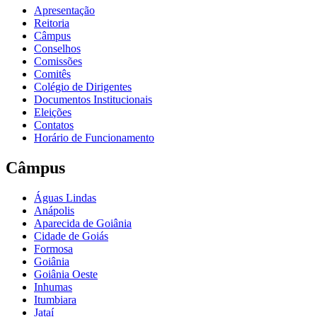
Apresentação
Reitoria
Câmpus
Conselhos
Comissões
Comitês
Colégio de Dirigentes
Documentos Institucionais
Eleições
Contatos
Horário de Funcionamento
Câmpus
Águas Lindas
Anápolis
Aparecida de Goiânia
Cidade de Goiás
Formosa
Goiânia
Goiânia Oeste
Inhumas
Itumbiara
Jataí