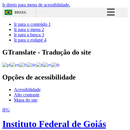
Ir direto para menu de acessibilidade.
BRASIL
Simplifique!
Ir para o conteúdo
1
Ir para o menu
2
Comunica BR
Ir para a busca
3
Ir para o rodapé
4
Participe
Acesso à informação
GTranslate - Tradução do site
Legislação
Canais
Opções de acessibilidade
Acessibilidade
Alto contraste
Mapa do site
IFG
Instituto Federal de Goiás