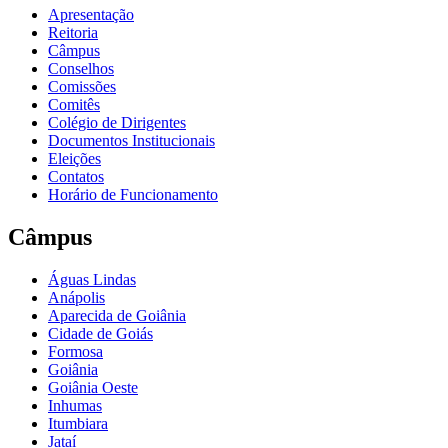
Apresentação
Reitoria
Câmpus
Conselhos
Comissões
Comitês
Colégio de Dirigentes
Documentos Institucionais
Eleições
Contatos
Horário de Funcionamento
Câmpus
Águas Lindas
Anápolis
Aparecida de Goiânia
Cidade de Goiás
Formosa
Goiânia
Goiânia Oeste
Inhumas
Itumbiara
Jataí