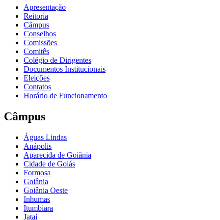
Apresentação
Reitoria
Câmpus
Conselhos
Comissões
Comitês
Colégio de Dirigentes
Documentos Institucionais
Eleições
Contatos
Horário de Funcionamento
Câmpus
Águas Lindas
Anápolis
Aparecida de Goiânia
Cidade de Goiás
Formosa
Goiânia
Goiânia Oeste
Inhumas
Itumbiara
Jataí