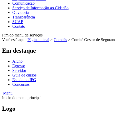
Comunicação
Serviço de Informação ao Cidadão
Ouvidoria
Transparência
SUAP
Contato
Fim do menu de serviços
Você está aqui:
Página inicial
>
Comitês
>
Comitê Gestor de Seguran
Em destaque
Aluno
Egresso
Servidor
Guia de cursos
Estude no IFG
Concursos
Menu
Início do menu principal
Logo