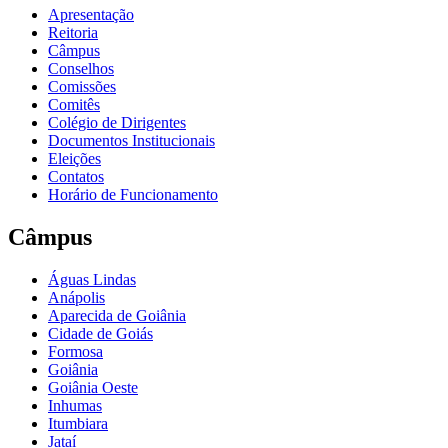
Apresentação
Reitoria
Câmpus
Conselhos
Comissões
Comitês
Colégio de Dirigentes
Documentos Institucionais
Eleições
Contatos
Horário de Funcionamento
Câmpus
Águas Lindas
Anápolis
Aparecida de Goiânia
Cidade de Goiás
Formosa
Goiânia
Goiânia Oeste
Inhumas
Itumbiara
Jataí