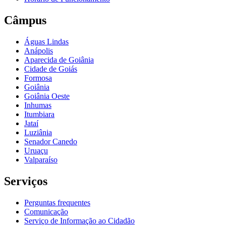
Câmpus
Águas Lindas
Anápolis
Aparecida de Goiânia
Cidade de Goiás
Formosa
Goiânia
Goiânia Oeste
Inhumas
Itumbiara
Jataí
Luziânia
Senador Canedo
Uruaçu
Valparaíso
Serviços
Perguntas frequentes
Comunicação
Serviço de Informação ao Cidadão