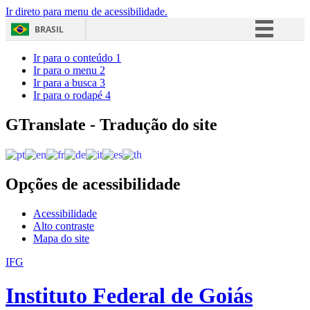
Ir direto para menu de acessibilidade.
BRASIL
Simplifique!
Ir para o conteúdo
1
Ir para o menu
2
Comunica BR
Ir para a busca
3
Ir para o rodapé
4
Participe
Acesso à informação
GTranslate - Tradução do site
Legislação
Canais
Opções de acessibilidade
Acessibilidade
Alto contraste
Mapa do site
IFG
Instituto Federal de Goiás