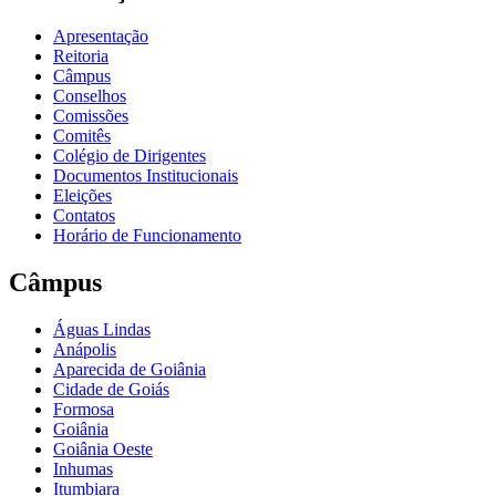
Apresentação
Reitoria
Câmpus
Conselhos
Comissões
Comitês
Colégio de Dirigentes
Documentos Institucionais
Eleições
Contatos
Horário de Funcionamento
Câmpus
Águas Lindas
Anápolis
Aparecida de Goiânia
Cidade de Goiás
Formosa
Goiânia
Goiânia Oeste
Inhumas
Itumbiara