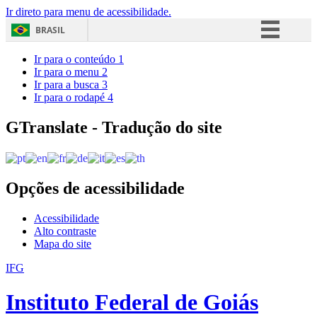
Ir direto para menu de acessibilidade.
BRASIL
Simplifique!
Ir para o conteúdo
1
Ir para o menu
2
Comunica BR
Ir para a busca
3
Ir para o rodapé
4
Participe
Acesso à informação
GTranslate - Tradução do site
Legislação
Canais
Opções de acessibilidade
Acessibilidade
Alto contraste
Mapa do site
IFG
Instituto Federal de Goiás