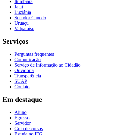
Itumbiara
Jataí
Luziânia
Senador Canedo
Uruaçu
Valparaíso
Serviços
Perguntas frequentes
Comunicação
Serviço de Informação ao Cidadão
Ouvidoria
Transparência
SUAP
Contato
Em destaque
Aluno
Egresso
Servidor
Guia de cursos
Estude no IFG