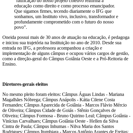
“ratificação do nosso projeto coletivo reafirma a
educação como direito e como processo emancipador.
Que sigamos firmes, tecendo diariamente o IFG que
sonhamos, um Instituto vivo, inclusivo, transformador e
profundamente comprometido com o futuro do nosso
povo”.
Oneida possui mais de 30 anos de atuação na educação, é pedagoga
e iniciou sua trajetória na Instituição no ano de 2010. Desde sua
entrada no IFG, a professora acompanhou a criação e
implementação de alguns câmpus e ocupou vários cargos de gestão,
como a direção-geral do Câmpus Goiânia Oeste e a Pró-Reitoria de
Ensino.
Diretores-gerais eleitos
No mesmo pleito foram eleitos: Câmpus Águas Lindas - Mariana
Magalhães Nóbrega; Câmpus Anápolis - Kátia Cilene Costa
Fernandes; Câmpus Aparecida de Goiânia - Marcos Flávio Mércio
de Oliveira; Câmpus Cidade de Goiás - Stênio Gonçalves de
Oliveira; Câmpus Formosa - Bruno Quirino Leal; Câmpus Goiânia -
Vinícius Carvalhaes; Câmpus Goiânia Oeste - Hellen da Silva
Cintra de Paula; Câmpus Inhumas - Nilva Maria dos Santos
Rodrigues; Câmpus Itumbiara - Marcos Antônio Arantes de Freitas;