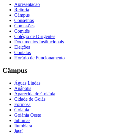
Apresentação
Reitoria
Câmpus
Conselhos
Comissões
Comitês
Colégio de Dirigentes
Documentos Institucionais
Eleições
Contatos
Horário de Funcionamento
Câmpus
Águas Lindas
Anápolis
Aparecida de Goiânia
Cidade de Goiás
Formosa
Goiânia
Goiânia Oeste
Inhumas
Itumbiara
Jataí