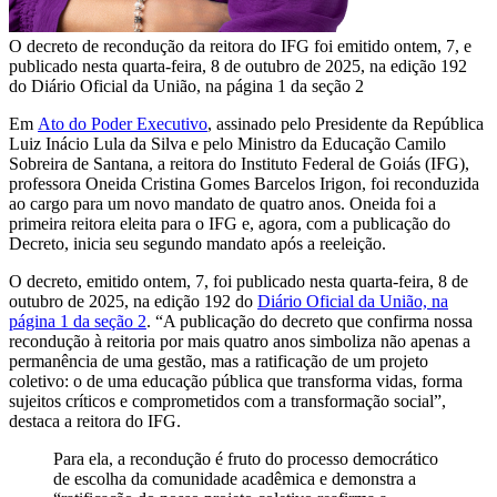
O decreto de recondução da reitora do IFG foi emitido ontem, 7, e
publicado nesta quarta-feira, 8 de outubro de 2025, na edição 192
do Diário Oficial da União, na página 1 da seção 2
E
m
Ato do Poder Executivo
, assinado pelo Presidente da República
Luiz Inácio Lula da Silva e pelo Ministro da Educação Camilo
Sobreira de Santana, a reitora do Instituto Federal de Goiás (IFG),
professora Oneida Cristina Gomes Barcelos Irigon, foi reconduzida
ao cargo para um novo mandato de quatro anos. Oneida foi a
primeira reitora eleita para o IFG e, agora, com a publicação do
Decreto, inicia seu segundo mandato após a reeleição.
O decreto, emitido ontem, 7, foi publicado nesta quarta-feira, 8 de
outubro de 2025, na edição 192 do
Diário Oficial da União, na
página 1 da seção 2
. “A publicação do decreto que confirma nossa
recondução à reitoria por mais quatro anos simboliza não apenas a
permanência de uma gestão, mas a ratificação de um projeto
coletivo: o de uma educação pública que transforma vidas, forma
sujeitos críticos e comprometidos com a transformação social”,
destaca a reitora do IFG.
Para ela, a recondução é fruto do processo democrático
de escolha da comunidade acadêmica e demonstra a