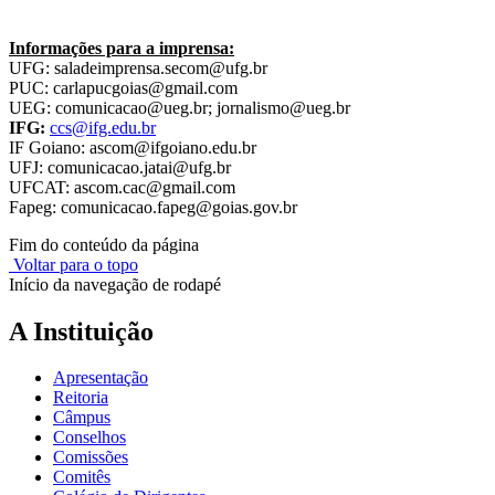
Informações para a imprensa:
UFG: saladeimprensa.secom@ufg.br
PUC: carlapucgoias@gmail.com
UEG: comunicacao@ueg.br; jornalismo@ueg.br
IFG:
ccs@ifg.edu.br
IF Goiano: ascom@ifgoiano.edu.br
UFJ: comunicacao.jatai@ufg.br
UFCAT: ascom.cac@gmail.com
Fapeg: comunicacao.fapeg@goias.gov.br
Fim do conteúdo da página
Voltar para o topo
Início da navegação de rodapé
A Instituição
Apresentação
Reitoria
Câmpus
Conselhos
Comissões
Comitês