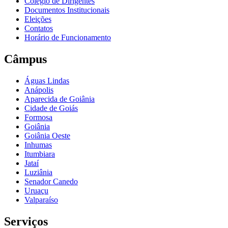
Colégio de Dirigentes
Documentos Institucionais
Eleições
Contatos
Horário de Funcionamento
Câmpus
Águas Lindas
Anápolis
Aparecida de Goiânia
Cidade de Goiás
Formosa
Goiânia
Goiânia Oeste
Inhumas
Itumbiara
Jataí
Luziânia
Senador Canedo
Uruaçu
Valparaíso
Serviços