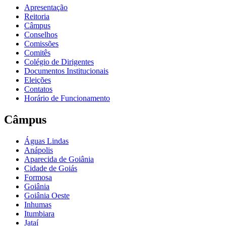
Apresentação
Reitoria
Câmpus
Conselhos
Comissões
Comitês
Colégio de Dirigentes
Documentos Institucionais
Eleições
Contatos
Horário de Funcionamento
Câmpus
Águas Lindas
Anápolis
Aparecida de Goiânia
Cidade de Goiás
Formosa
Goiânia
Goiânia Oeste
Inhumas
Itumbiara
Jataí