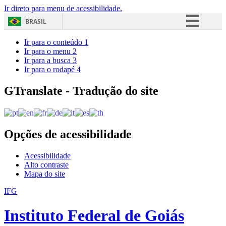
Ir direto para menu de acessibilidade.
BRASIL
Simplifique!
Ir para o conteúdo
1
Ir para o menu
2
Comunica BR
Ir para a busca
3
Ir para o rodapé
4
Participe
Acesso à informação
GTranslate - Tradução do site
Legislação
Canais
Opções de acessibilidade
Acessibilidade
Alto contraste
Mapa do site
IFG
Instituto Federal de Goiás