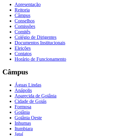
Apresentação
Reitoria
Câmpus
Conselhos
Comissões
Comitês
Colégio de Dirigentes
Documentos Institucionais
Eleições
Contatos
Horário de Funcionamento
Câmpus
Águas Lindas
Anápolis
Aparecida de Goiânia
Cidade de Goiás
Formosa
Goiânia
Goiânia Oeste
Inhumas
Itumbiara
Jataí