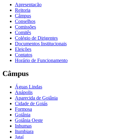
Apresentação
Reitoria
Câmpus
Conselhos
Comissões
Comitês
Colégio de Dirigentes
Documentos Institucionais
Eleições
Contatos
Horário de Funcionamento
Câmpus
Águas Lindas
Anápolis
Aparecida de Goiânia
Cidade de Goiás
Formosa
Goiânia
Goiânia Oeste
Inhumas
Itumbiara
Jataí