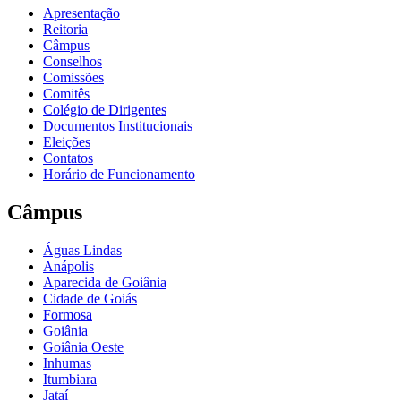
Apresentação
Reitoria
Câmpus
Conselhos
Comissões
Comitês
Colégio de Dirigentes
Documentos Institucionais
Eleições
Contatos
Horário de Funcionamento
Câmpus
Águas Lindas
Anápolis
Aparecida de Goiânia
Cidade de Goiás
Formosa
Goiânia
Goiânia Oeste
Inhumas
Itumbiara
Jataí