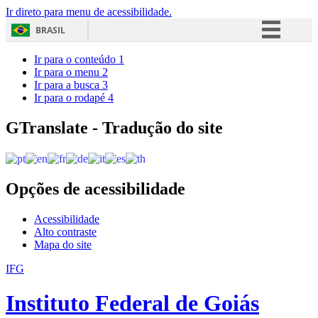
Ir direto para menu de acessibilidade.
BRASIL
Simplifique!
Ir para o conteúdo
1
Ir para o menu
2
Comunica BR
Ir para a busca
3
Ir para o rodapé
4
Participe
Acesso à informação
GTranslate - Tradução do site
Legislação
Canais
Opções de acessibilidade
Acessibilidade
Alto contraste
Mapa do site
IFG
Instituto Federal de Goiás