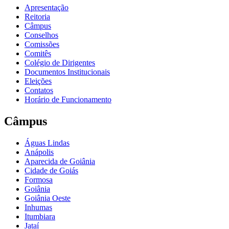
Apresentação
Reitoria
Câmpus
Conselhos
Comissões
Comitês
Colégio de Dirigentes
Documentos Institucionais
Eleições
Contatos
Horário de Funcionamento
Câmpus
Águas Lindas
Anápolis
Aparecida de Goiânia
Cidade de Goiás
Formosa
Goiânia
Goiânia Oeste
Inhumas
Itumbiara
Jataí