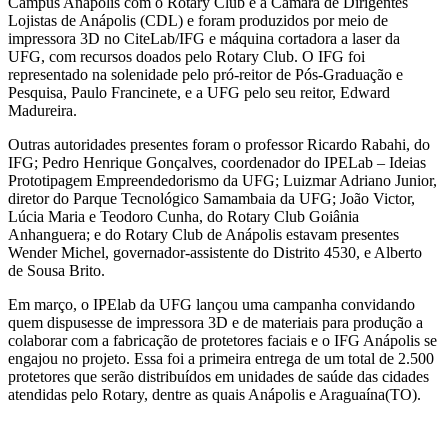
Câmpus Anápolis com o Rotary Club e a Câmara de Dirigentes
Lojistas de Anápolis (CDL) e foram produzidos por meio de
impressora 3D no CiteLab/IFG e máquina cortadora a laser da
UFG, com recursos doados pelo Rotary Club. O IFG foi
representado na solenidade pelo pró-reitor de Pós-Graduação e
Pesquisa, Paulo Francinete, e a UFG pelo seu reitor, Edward
Madureira.
Outras autoridades presentes foram o professor Ricardo Rabahi, do
IFG; Pedro Henrique Gonçalves, coordenador do IPELab – Ideias
Prototipagem Empreendedorismo da UFG; Luizmar Adriano Junior,
diretor do Parque Tecnológico Samambaia da UFG; João Victor,
Lúcia Maria e Teodoro Cunha, do Rotary Club Goiânia
Anhanguera; e do Rotary Club de Anápolis estavam presentes
Wender Michel, governador-assistente do Distrito 4530, e Alberto
de Sousa Brito.
Em março, o IPElab da UFG lançou uma campanha convidando
quem dispusesse de impressora 3D e de materiais para produção a
colaborar com a fabricação de protetores faciais e o IFG Anápolis se
engajou no projeto. Essa foi a primeira entrega de um total de 2.500
protetores que serão distribuídos em unidades de saúde das cidades
atendidas pelo Rotary, dentre as quais Anápolis e Araguaína(TO).