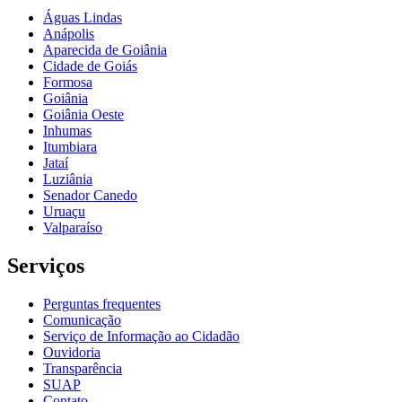
Águas Lindas
Anápolis
Aparecida de Goiânia
Cidade de Goiás
Formosa
Goiânia
Goiânia Oeste
Inhumas
Itumbiara
Jataí
Luziânia
Senador Canedo
Uruaçu
Valparaíso
Serviços
Perguntas frequentes
Comunicação
Serviço de Informação ao Cidadão
Ouvidoria
Transparência
SUAP
Contato