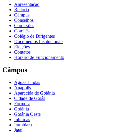
Apresentação
Reitoria
Câmpus
Conselhos
Comissões
Comitês
Colégio de Dirigentes
Documentos Institucionais
Eleições
Contatos
Horário de Funcionamento
Câmpus
Águas Lindas
Anápolis
Aparecida de Goiânia
Cidade de Goiás
Formosa
Goiânia
Goiânia Oeste
Inhumas
Itumbiara
Jataí