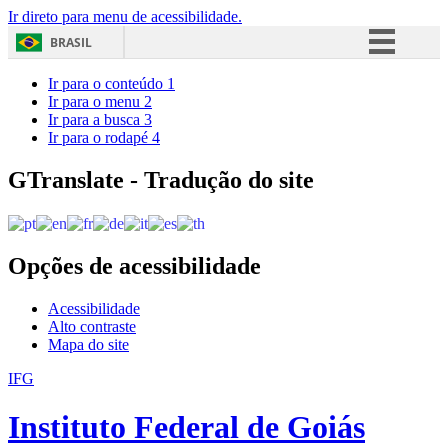
Ir direto para menu de acessibilidade.
BRASIL
Simplifique!
Ir para o conteúdo
1
Ir para o menu
2
Comunica BR
Ir para a busca
3
Ir para o rodapé
4
Participe
Acesso à informação
GTranslate - Tradução do site
Legislação
Canais
Opções de acessibilidade
Acessibilidade
Alto contraste
Mapa do site
IFG
Instituto Federal de Goiás