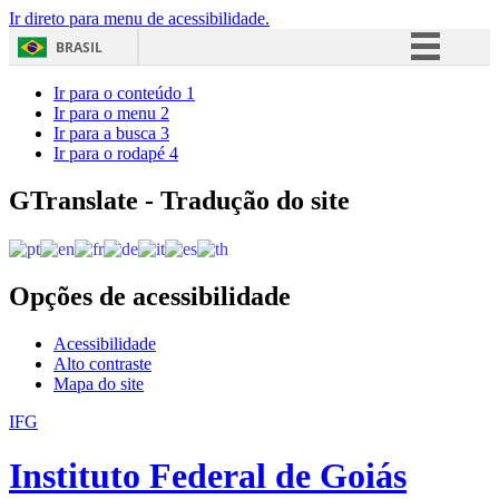
Ir direto para menu de acessibilidade.
BRASIL
Simplifique!
Ir para o conteúdo
1
Ir para o menu
2
Comunica BR
Ir para a busca
3
Ir para o rodapé
4
Participe
Acesso à informação
GTranslate - Tradução do site
Legislação
Canais
Opções de acessibilidade
Acessibilidade
Alto contraste
Mapa do site
IFG
Instituto Federal de Goiás