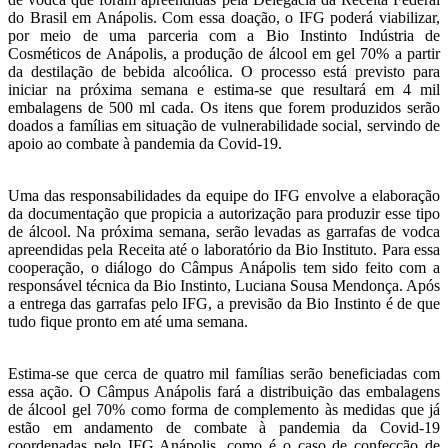
do Brasil em Anápolis. Com essa doação, o IFG poderá viabilizar,
por meio de uma parceria com a Bio Instinto Indústria de
Cosméticos de Anápolis, a produção de álcool em gel 70% a partir
da destilação de bebida alcoólica. O processo está previsto para
iniciar na próxima semana e estima-se que resultará em 4 mil
embalagens de 500 ml cada. Os itens que forem produzidos serão
doados a famílias em situação de vulnerabilidade social, servindo de
apoio ao combate à pandemia da Covid-19.
Uma das responsabilidades da equipe do IFG envolve a elaboração
da documentação que propicia a autorização para produzir esse tipo
de álcool. Na próxima semana, serão levadas as garrafas de vodca
apreendidas pela Receita até o laboratório da Bio Instituto. Para essa
cooperação, o diálogo do Câmpus Anápolis tem sido feito com a
responsável técnica da Bio Instinto, Luciana Sousa Mendonça. Após
a entrega das garrafas pelo IFG, a previsão da Bio Instinto é de que
tudo fique pronto em até uma semana.
Estima-se que cerca de quatro mil famílias serão beneficiadas com
essa ação. O Câmpus Anápolis fará a distribuição das embalagens
de álcool gel 70% como forma de complemento às medidas que já
estão em andamento de combate à pandemia da Covid-19
coordenadas pelo IFG Anápolis, como é o caso de confecção de