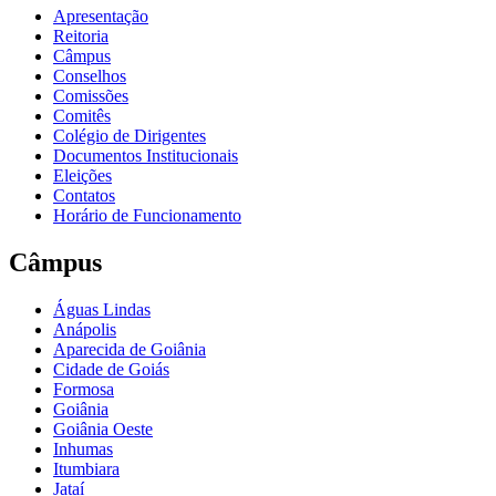
Apresentação
Reitoria
Câmpus
Conselhos
Comissões
Comitês
Colégio de Dirigentes
Documentos Institucionais
Eleições
Contatos
Horário de Funcionamento
Câmpus
Águas Lindas
Anápolis
Aparecida de Goiânia
Cidade de Goiás
Formosa
Goiânia
Goiânia Oeste
Inhumas
Itumbiara
Jataí