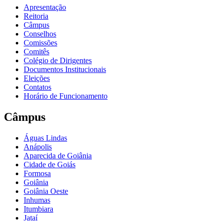
Apresentação
Reitoria
Câmpus
Conselhos
Comissões
Comitês
Colégio de Dirigentes
Documentos Institucionais
Eleições
Contatos
Horário de Funcionamento
Câmpus
Águas Lindas
Anápolis
Aparecida de Goiânia
Cidade de Goiás
Formosa
Goiânia
Goiânia Oeste
Inhumas
Itumbiara
Jataí