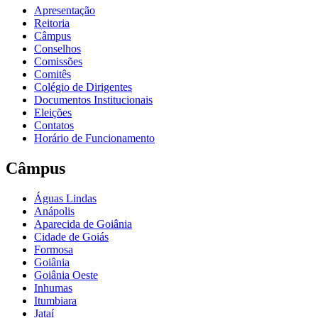
Apresentação
Reitoria
Câmpus
Conselhos
Comissões
Comitês
Colégio de Dirigentes
Documentos Institucionais
Eleições
Contatos
Horário de Funcionamento
Câmpus
Águas Lindas
Anápolis
Aparecida de Goiânia
Cidade de Goiás
Formosa
Goiânia
Goiânia Oeste
Inhumas
Itumbiara
Jataí