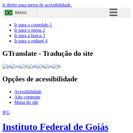
Ir direto para menu de acessibilidade.
BRASIL
Simplifique!
Ir para o conteúdo
1
Ir para o menu
2
Comunica BR
Ir para a busca
3
Ir para o rodapé
4
Participe
Acesso à informação
GTranslate - Tradução do site
Legislação
Canais
Opções de acessibilidade
Acessibilidade
Alto contraste
Mapa do site
IFG
Instituto Federal de Goiás