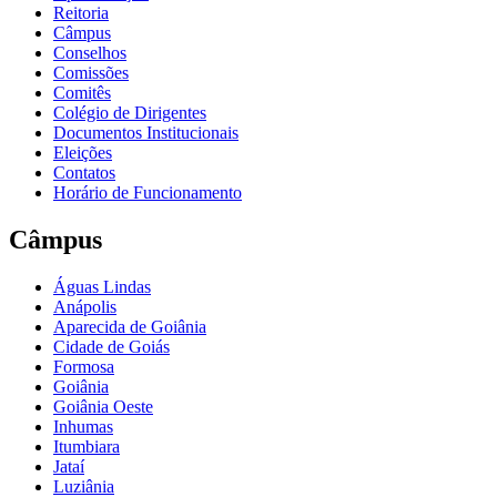
Reitoria
Câmpus
Conselhos
Comissões
Comitês
Colégio de Dirigentes
Documentos Institucionais
Eleições
Contatos
Horário de Funcionamento
Câmpus
Águas Lindas
Anápolis
Aparecida de Goiânia
Cidade de Goiás
Formosa
Goiânia
Goiânia Oeste
Inhumas
Itumbiara
Jataí
Luziânia