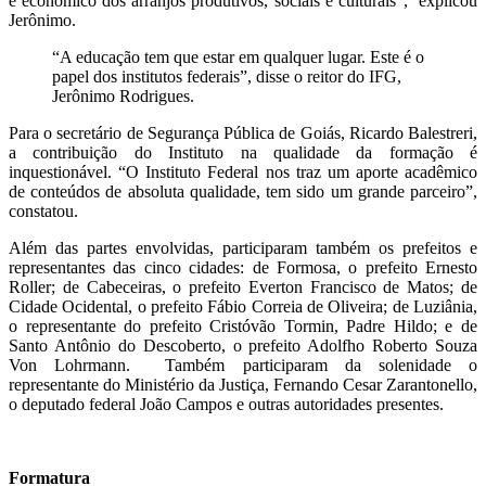
e econômico dos arranjos produtivos, sociais e culturais”, explicou
Jerônimo.
“A educação tem que estar em qualquer lugar. Este é o
papel dos institutos federais”, disse o reitor do IFG,
Jerônimo Rodrigues.
Para o secretário de Segurança Pública de Goiás, Ricardo Balestreri,
a contribuição do Instituto na qualidade da formação é
inquestionável. “O Instituto Federal nos traz um aporte acadêmico
de conteúdos de absoluta qualidade, tem sido um grande parceiro”,
constatou.
Além das partes envolvidas, participaram também os prefeitos e
representantes das cinco cidades: de Formosa, o prefeito Ernesto
Roller; de Cabeceiras, o prefeito Everton Francisco de Matos; de
Cidade Ocidental, o prefeito Fábio Correia de Oliveira; de Luziânia,
o representante do prefeito Cristóvão Tormin, Padre Hildo; e de
Santo Antônio do Descoberto, o prefeito Adolfho Roberto Souza
Von Lohrmann. Também participaram da solenidade o
representante do Ministério da Justiça, Fernando Cesar Zarantonello,
o deputado federal João Campos e outras autoridades presentes.
Formatura