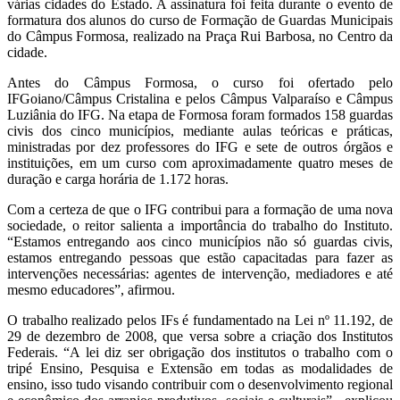
várias cidades do Estado. A assinatura foi feita durante o evento de
formatura dos alunos do curso de Formação de Guardas Municipais
do Câmpus Formosa, realizado na Praça Rui Barbosa, no Centro da
cidade.
Antes do Câmpus Formosa, o curso foi ofertado pelo
IFGoiano/Câmpus Cristalina e pelos Câmpus Valparaíso e Câmpus
Luziânia do IFG. Na etapa de Formosa foram formados 158 guardas
civis dos cinco municípios, mediante aulas teóricas e práticas,
ministradas por dez professores do IFG e sete de outros órgãos e
instituições, em um curso com aproximadamente quatro meses de
duração e carga horária de 1.172 horas.
Com a certeza de que o IFG contribui para a formação de uma nova
sociedade, o reitor salienta a importância do trabalho do Instituto.
“Estamos entregando aos cinco municípios não só guardas civis,
estamos entregando pessoas que estão capacitadas para fazer as
intervenções necessárias: agentes de intervenção, mediadores e até
mesmo educadores”, afirmou.
O trabalho realizado pelos IFs é fundamentado na Lei nº 11.192, de
29 de dezembro de 2008, que versa sobre a criação dos Institutos
Federais. “A lei diz ser obrigação dos institutos o trabalho com o
tripé Ensino, Pesquisa e Extensão em todas as modalidades de
ensino, isso tudo visando contribuir com o desenvolvimento regional