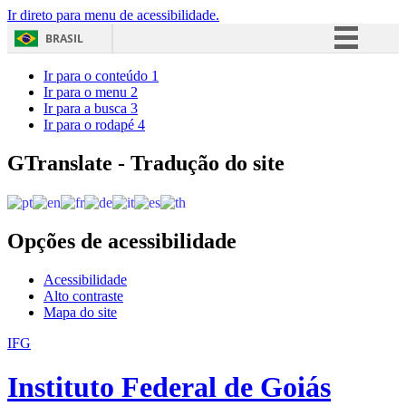
Ir direto para menu de acessibilidade.
BRASIL
Simplifique!
Ir para o conteúdo
1
Ir para o menu
2
Comunica BR
Ir para a busca
3
Ir para o rodapé
4
Participe
Acesso à informação
GTranslate - Tradução do site
Legislação
Canais
Opções de acessibilidade
Acessibilidade
Alto contraste
Mapa do site
IFG
Instituto Federal de Goiás