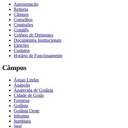
Apresentação
Reitoria
Câmpus
Conselhos
Comissões
Comitês
Colégio de Dirigentes
Documentos Institucionais
Eleições
Contatos
Horário de Funcionamento
Câmpus
Águas Lindas
Anápolis
Aparecida de Goiânia
Cidade de Goiás
Formosa
Goiânia
Goiânia Oeste
Inhumas
Itumbiara
Jataí