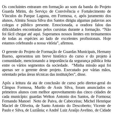
Os concluintes entraram em formação ao som da banda do Projeto
Guarda Mirim, do Serviço de Convivência e Fortalecimento de
Vínculos do Parque Laguna, em Formosa, e, após juramento dos
alunos, Almira Souza Silva dos Santos dirigiu algumas palavras aos
colegas e público presente. Emocionada, a oradora falou das
dificuldades encontradas pelos cursistas durante a formação. “Não
foi fácil chegar até aqui. Superamos nossos limites em treinamentos
de todas as espécies ao lado de excelentes profissionais. Hoje
estamos celebrando a nossa vitória”, afirmou.
O gerente do Projeto de Formação de Guardas Municipais, Hernany
Bueno, apresentou um breve histórico do curso e do projeto à
comunidade, mencionando a importância da segurança pública feita
entre os vários segmentos da sociedade. “Minha missão aqui foi
apenas ser o gerente deste projeto. Executado por várias mãos,
orientado pelas áreas técnicas das instituições”, disse.
Após a leitura da ata de conclusão de curso pelo diretor-geral do
Câmpus Formosa, Murilo de Assis Silva, foram anunciados os
primeiros alunos com melhor aproveitamento das cinco cidades de
cada município: guardas Welton Antonio dos Santos, de Formosa;
Fernando Manoel Neto de Paiva, de Cabeceiras; Michel Henrique
Maciel de Oliveira, de Santo Antonio do Descoberto; Vicente de
Paulo e Silva, de Luziânia; e André Luiz Araújo Avelino, de Cidade