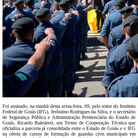
Foi assinado, na manhã desta sexta-feira, 09, pelo reitor do Instituto
Federal de Goiás (IFG), Jerônimo Rodrigues da Silva, e o secretário
de Segurança Pública e Administração Penitenciária do Estado de
Goiás, Ricardo Balestreri, um Termo de Cooperação Técnica que
oficializa a parceria já consolidada entre o Estado de Goiás e o IFG
na oferta de cursos de formação de guardas civis municipais em