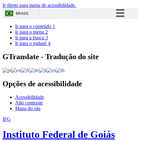
Ir direto para menu de acessibilidade.
BRASIL
Simplifique!
Ir para o conteúdo
1
Ir para o menu
2
Comunica BR
Ir para a busca
3
Ir para o rodapé
4
Participe
Acesso à informação
GTranslate - Tradução do site
Legislação
Canais
Opções de acessibilidade
Acessibilidade
Alto contraste
Mapa do site
IFG
Instituto Federal de Goiás