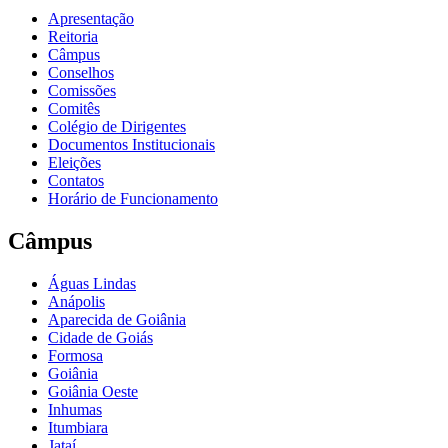
Apresentação
Reitoria
Câmpus
Conselhos
Comissões
Comitês
Colégio de Dirigentes
Documentos Institucionais
Eleições
Contatos
Horário de Funcionamento
Câmpus
Águas Lindas
Anápolis
Aparecida de Goiânia
Cidade de Goiás
Formosa
Goiânia
Goiânia Oeste
Inhumas
Itumbiara
Jataí