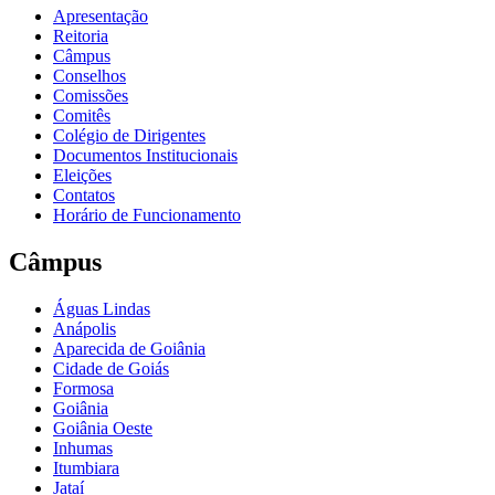
Apresentação
Reitoria
Câmpus
Conselhos
Comissões
Comitês
Colégio de Dirigentes
Documentos Institucionais
Eleições
Contatos
Horário de Funcionamento
Câmpus
Águas Lindas
Anápolis
Aparecida de Goiânia
Cidade de Goiás
Formosa
Goiânia
Goiânia Oeste
Inhumas
Itumbiara
Jataí