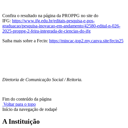
Confira o resultado na página da PROPPG no site do
IFG:
https://www.ifg.edu.br/editais-pesquisa-e-pos-
graduacao/pesquisa-inovacao-em-andamento/42580-edital-n-026-
2025-proppg-2-feira-integrada-de-ciencias-do-ifg
Saiba mais sobre a Fecin:
https://mincac-top2.my.canva.site/fecin25
Diretoria de Comunicação Social / Reitoria.
Fim do conteúdo da página
Voltar para o topo
Início da navegação de rodapé
A Instituição