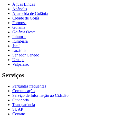
Águas Lindas
Anápolis
Aparecida de Goiânia
Cidade de Goiás
Formosa
Goiânia
Goiânia Oeste
Inhumas
Itumbiara
Jataí
Luziânia
Senador Canedo
Uruaçu
Valparaíso
Serviços
Perguntas frequentes
Comunicação
Serviço de Informação ao Cidadão
Ouvidoria
Transparência
SUAP
Contato