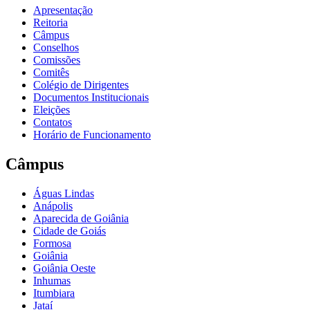
Apresentação
Reitoria
Câmpus
Conselhos
Comissões
Comitês
Colégio de Dirigentes
Documentos Institucionais
Eleições
Contatos
Horário de Funcionamento
Câmpus
Águas Lindas
Anápolis
Aparecida de Goiânia
Cidade de Goiás
Formosa
Goiânia
Goiânia Oeste
Inhumas
Itumbiara
Jataí