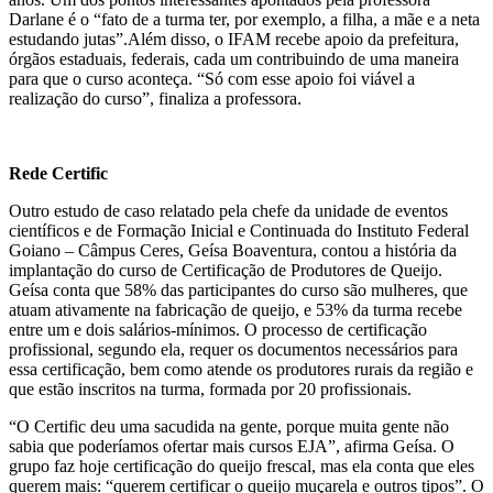
Darlane é o “fato de a turma ter, por exemplo, a filha, a mãe e a neta
estudando jutas”.Além disso, o IFAM recebe apoio da prefeitura,
órgãos estaduais, federais, cada um contribuindo de uma maneira
para que o curso aconteça. “Só com esse apoio foi viável a
realização do curso”, finaliza a professora.
Rede Certific
Outro estudo de caso relatado pela chefe da unidade de eventos
científicos e de Formação Inicial e Continuada do Instituto Federal
Goiano – Câmpus Ceres, Geísa Boaventura, contou a história da
implantação do curso de Certificação de Produtores de Queijo.
Geísa conta que 58% das participantes do curso são mulheres, que
atuam ativamente na fabricação de queijo, e 53% da turma recebe
entre um e dois salários-mínimos. O processo de certificação
profissional, segundo ela, requer os documentos necessários para
essa certificação, bem como atende os produtores rurais da região e
que estão inscritos na turma, formada por 20 profissionais.
“O Certific deu uma sacudida na gente, porque muita gente não
sabia que poderíamos ofertar mais cursos EJA”, afirma Geísa. O
grupo faz hoje certificação do queijo frescal, mas ela conta que eles
querem mais: “querem certificar o queijo muçarela e outros tipos”. O