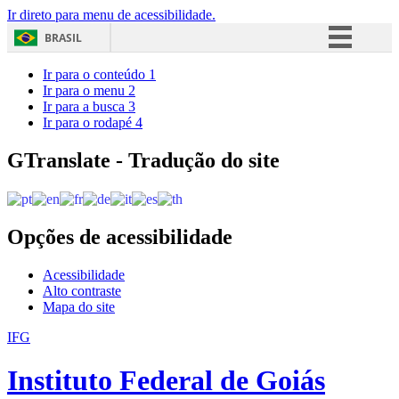
Ir direto para menu de acessibilidade.
BRASIL
Simplifique!
Ir para o conteúdo
1
Ir para o menu
2
Comunica BR
Ir para a busca
3
Ir para o rodapé
4
Participe
Acesso à informação
GTranslate - Tradução do site
Legislação
Canais
Opções de acessibilidade
Acessibilidade
Alto contraste
Mapa do site
IFG
Instituto Federal de Goiás