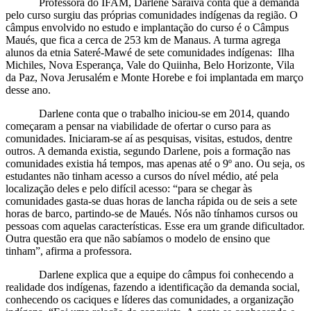
Professora do IFAM, Darlene Saraiva conta que a demanda
pelo curso surgiu das próprias comunidades indígenas da região. O
câmpus envolvido no estudo e implantação do curso é o Câmpus
Maués, que fica a cerca de 253 km de Manaus. A turma agrega
alunos da etnia Sateré-Mawé de sete comunidades indígenas: Ilha
Michiles, Nova Esperança, Vale do Quiinha, Belo Horizonte, Vila
da Paz, Nova Jerusalém e Monte Horebe e foi implantada em março
desse ano.
Darlene conta que o trabalho iniciou-se em 2014, quando
começaram a pensar na viabilidade de ofertar o curso para as
comunidades. Iniciaram-se aí as pesquisas, visitas, estudos, dentre
outros. A demanda existia, segundo Darlene, pois a formação nas
comunidades existia há tempos, mas apenas até o 9º ano. Ou seja, os
estudantes não tinham acesso a cursos do nível médio, até pela
localização deles e pelo difícil acesso: “para se chegar às
comunidades gasta-se duas horas de lancha rápida ou de seis a sete
horas de barco, partindo-se de Maués. Nós não tínhamos cursos ou
pessoas com aquelas características. Esse era um grande dificultador.
Outra questão era que não sabíamos o modelo de ensino que
tinham”, afirma a professora.
Darlene explica que a equipe do câmpus foi conhecendo a
realidade dos indígenas, fazendo a identificação da demanda social,
conhecendo os caciques e líderes das comunidades, a organização