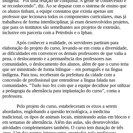
indígena. “Foi uma relação de conquista. A gente se conhecendo e
se reconhecendo”, diz. Ao se deparar com o sistema de ensino que
os alunos tinham, a equipe constatou que existia apenas um
professor que lecionava todos os componentes curriculares, mas já
trabalhava de forma interdisciplinar, já eram desenvolvidos projetos,
que para os institutos são semelhantes aos projetos de extensão,
inclusive em parceria com a Petrobrás e o Iphan.
Após conhecer a realidade, os servidores partiram para
elaboração do projeto do curso, levando-se em conta a diversidade,
as dificuldades em convencer os demais professores de que valia a
pena, o deslocamento e a permanência dos professores nas
comunidades, o deslocamento dos alunos, além de que o curso teria
que ser ministrado de forma bilingue – em português e na língua
indígena. Para isso, receberam da prefeitura da cidade com a
concessão de profissional que entendesse a língua falada nas
comunidades. “Tudo isso fez com que a equipe decidisse por utilizar
a pedagogia da alternância para implantação do curso”, conta a
professora.
Pelo projeto do curso, estabeleceram os eixos a serem
abordados, englobando a questão tecnológica, a medicina
tradicional, os tipos de animais locais, ministrando aulas em blocos e
em semanas de alternância. Além das aulas, são desenvolvidas
atividades complementares também. O curso tem duração de três
anos. Um dos pontos interessantes apontados pela professora