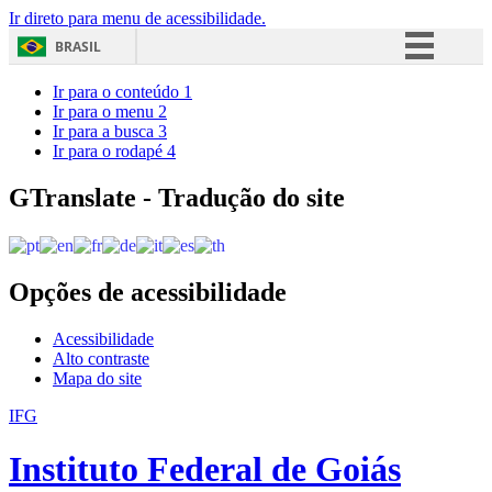
Ir direto para menu de acessibilidade.
BRASIL
Simplifique!
Ir para o conteúdo
1
Ir para o menu
2
Comunica BR
Ir para a busca
3
Ir para o rodapé
4
Participe
Acesso à informação
GTranslate - Tradução do site
Legislação
Canais
Opções de acessibilidade
Acessibilidade
Alto contraste
Mapa do site
IFG
Instituto Federal de Goiás