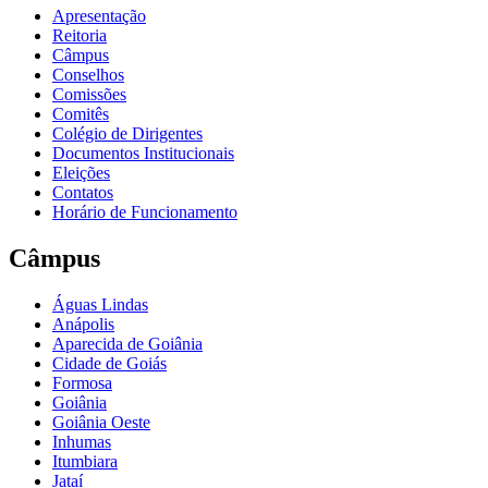
Apresentação
Reitoria
Câmpus
Conselhos
Comissões
Comitês
Colégio de Dirigentes
Documentos Institucionais
Eleições
Contatos
Horário de Funcionamento
Câmpus
Águas Lindas
Anápolis
Aparecida de Goiânia
Cidade de Goiás
Formosa
Goiânia
Goiânia Oeste
Inhumas
Itumbiara
Jataí