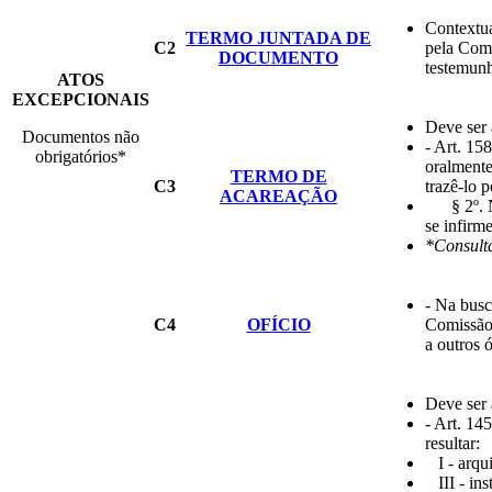
Contextua
TERMO JUNTADA DE
C2
pela Comi
DOCUMENTO
testemunh
ATOS
EXCEPCIONAIS
Deve ser 
Documentos não
- Art. 15
obrigatórios*
oralmente
TERMO DE
C3
trazê-lo p
ACAREAÇÃO
§ 2º. Na
se infirm
*Consulta
- Na busc
C4
OFÍCIO
Comissão 
a outros 
Deve ser 
- Art. 14
resultar:
I - arqui
III - ins