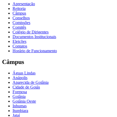
Apresentação
Reitoria
Câmpus
Conselhos
Comissões
Comitês
Colégio de Dirigentes
Documentos Institucionais
Eleições
Contatos
Horário de Funcionamento
Câmpus
Águas Lindas
Anápolis
Aparecida de Goiânia
Cidade de Goiás
Formosa
Goiânia
Goiânia Oeste
Inhumas
Itumbiara
Jataí