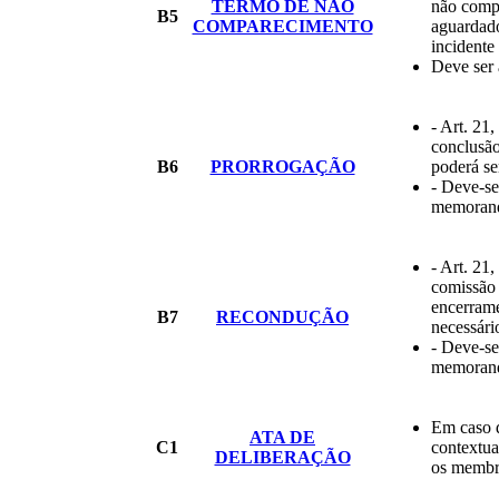
TERMO DE NÃO
não compa
B5
COMPARECIMENTO
aguardado
incident
Deve ser 
- Art. 21
conclusão
B6
PRORROGAÇÃO
poderá se
- Deve-se
memorando
- Art. 21
comissão
encerrame
B7
RECONDUÇÃO
necessári
- Deve-se
memorando
Em caso 
ATA DE
C1
contextua
DELIBERAÇÃO
os membr