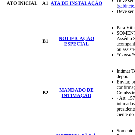
Deve ser 
ATO INICIAL
A1
ATA DE INSTALAÇÃO
(
gabinete
Deve ser 
Para Vít
SOMENTE 
NOTIFICAÇÃO
Assédio S
B1
ESPECIAL
acompanha
ou assiste
*Consulta
Intimar T
depor.
Enviar, p
confirmaç
MANDADO DE
B2
Comissão.
INTIMAÇÃO
- Art. 15
intimada
president
ciente do
Somente 