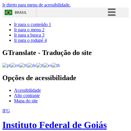
Ir direto para menu de acessibilidade.
BRASIL
Simplifique!
Ir para o conteúdo
1
Ir para o menu
2
Comunica BR
Ir para a busca
3
Ir para o rodapé
4
Participe
Acesso à informação
GTranslate - Tradução do site
Legislação
Canais
Opções de acessibilidade
Acessibilidade
Alto contraste
Mapa do site
IFG
Instituto Federal de Goiás