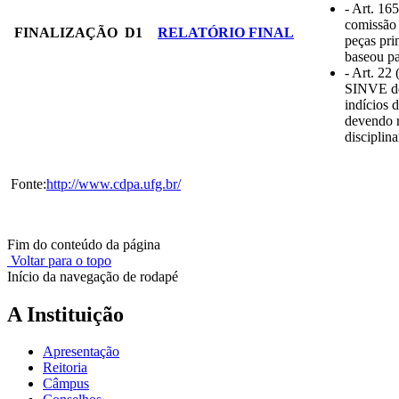
- Art. 16
comissão 
FINALIZAÇÃO
D1
RELATÓRIO FINAL
peças pri
baseou pa
- Art. 22
SINVE dev
indícios d
devendo 
disciplin
Fonte:
http://www.cdpa.ufg.br/
Fim do conteúdo da página
Voltar para o topo
Início da navegação de rodapé
A Instituição
Apresentação
Reitoria
Câmpus