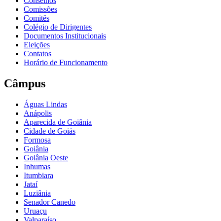
Conselhos
Comissões
Comitês
Colégio de Dirigentes
Documentos Institucionais
Eleições
Contatos
Horário de Funcionamento
Câmpus
Águas Lindas
Anápolis
Aparecida de Goiânia
Cidade de Goiás
Formosa
Goiânia
Goiânia Oeste
Inhumas
Itumbiara
Jataí
Luziânia
Senador Canedo
Uruaçu
Valparaíso