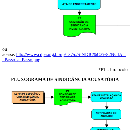
ou
acesse:
http://www.cdpa.ufg.br/up/137/o/SINDIC%C3%82NCIA_-
_Passo_a_Passo.png
*PT - Protocolo
FLUXOGRAMA DE SINDICÂNCIA ACUSATÓRIA