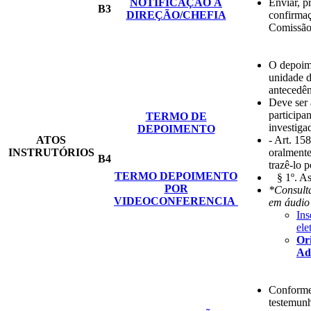
NOTIFICAÇÃO À
Enviar, p
B3
DIREÇÃO/CHEFIA
confirmaç
Comissão.
O depoime
unidade 
antecedên
Deve ser 
participa
TERMO DE
investiga
DEPOIMENTO
ATOS
- Art. 15
INSTRUTÓRIOS
oralmente
B4
trazê-lo p
TERMO DEPOIMENTO
§ 1º. As 
POR
*Consult
VIDEOCONFERENCIA
em áudio
Ins
ele
Ori
Ad
Conforme
testemunh