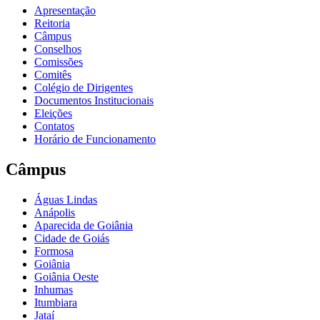
Apresentação
Reitoria
Câmpus
Conselhos
Comissões
Comitês
Colégio de Dirigentes
Documentos Institucionais
Eleições
Contatos
Horário de Funcionamento
Câmpus
Águas Lindas
Anápolis
Aparecida de Goiânia
Cidade de Goiás
Formosa
Goiânia
Goiânia Oeste
Inhumas
Itumbiara
Jataí