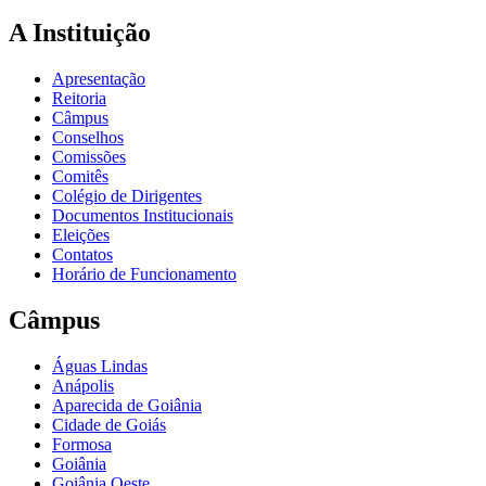
A Instituição
Apresentação
Reitoria
Câmpus
Conselhos
Comissões
Comitês
Colégio de Dirigentes
Documentos Institucionais
Eleições
Contatos
Horário de Funcionamento
Câmpus
Águas Lindas
Anápolis
Aparecida de Goiânia
Cidade de Goiás
Formosa
Goiânia
Goiânia Oeste