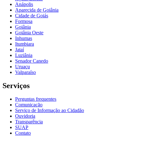
Anápolis
Aparecida de Goiânia
Cidade de Goiás
Formosa
Goiânia
Goiânia Oeste
Inhumas
Itumbiara
Jataí
Luziânia
Senador Canedo
Uruaçu
Valparaíso
Serviços
Perguntas frequentes
Comunicação
Serviço de Informação ao Cidadão
Ouvidoria
Transparência
SUAP
Contato