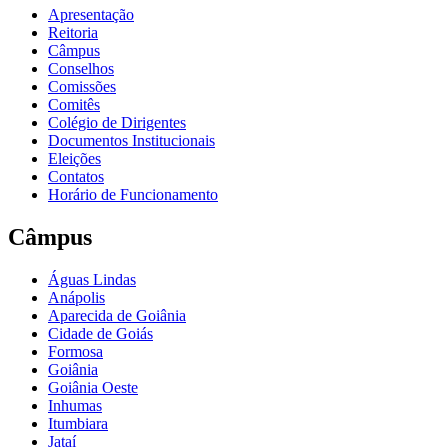
Apresentação
Reitoria
Câmpus
Conselhos
Comissões
Comitês
Colégio de Dirigentes
Documentos Institucionais
Eleições
Contatos
Horário de Funcionamento
Câmpus
Águas Lindas
Anápolis
Aparecida de Goiânia
Cidade de Goiás
Formosa
Goiânia
Goiânia Oeste
Inhumas
Itumbiara
Jataí