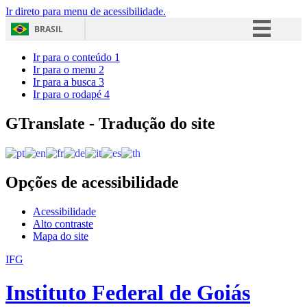
Ir direto para menu de acessibilidade.
BRASIL
Simplifique!
Ir para o conteúdo
1
Ir para o menu
2
Comunica BR
Ir para a busca
3
Ir para o rodapé
4
Participe
Acesso à informação
GTranslate - Tradução do site
Legislação
Canais
Opções de acessibilidade
Acessibilidade
Alto contraste
Mapa do site
IFG
Instituto Federal de Goiás