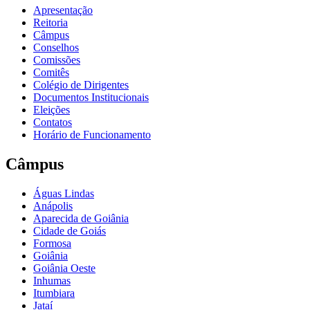
Apresentação
Reitoria
Câmpus
Conselhos
Comissões
Comitês
Colégio de Dirigentes
Documentos Institucionais
Eleições
Contatos
Horário de Funcionamento
Câmpus
Águas Lindas
Anápolis
Aparecida de Goiânia
Cidade de Goiás
Formosa
Goiânia
Goiânia Oeste
Inhumas
Itumbiara
Jataí