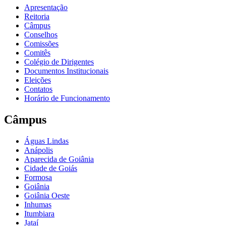
Apresentação
Reitoria
Câmpus
Conselhos
Comissões
Comitês
Colégio de Dirigentes
Documentos Institucionais
Eleições
Contatos
Horário de Funcionamento
Câmpus
Águas Lindas
Anápolis
Aparecida de Goiânia
Cidade de Goiás
Formosa
Goiânia
Goiânia Oeste
Inhumas
Itumbiara
Jataí