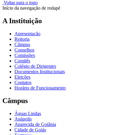
Voltar para o topo
Início da navegação de rodapé
A Instituição
Apresentação
Reitoria
Câmpus
Conselhos
Comissões
Comitês
Colégio de Dirigentes
Documentos Institucionais
Eleições
Contatos
Horário de Funcionamento
Câmpus
Águas Lindas
Anápolis
Aparecida de Goiânia
Cidade de Goiás