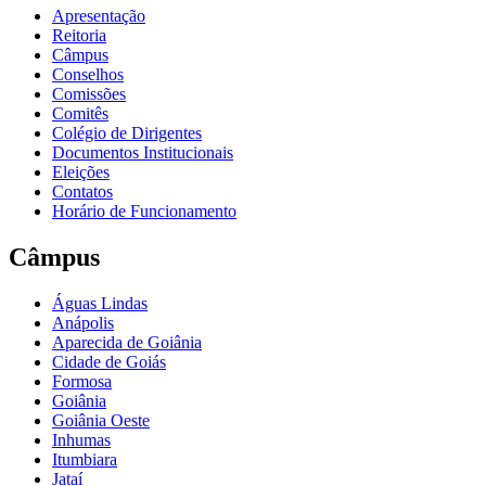
Apresentação
Reitoria
Câmpus
Conselhos
Comissões
Comitês
Colégio de Dirigentes
Documentos Institucionais
Eleições
Contatos
Horário de Funcionamento
Câmpus
Águas Lindas
Anápolis
Aparecida de Goiânia
Cidade de Goiás
Formosa
Goiânia
Goiânia Oeste
Inhumas
Itumbiara
Jataí