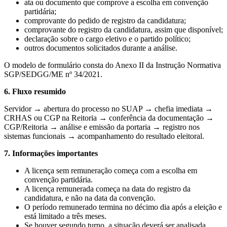
ata ou documento que comprove a escolha em convenção
partidária;
comprovante do pedido de registro da candidatura;
comprovante do registro da candidatura, assim que disponível;
declaração sobre o cargo eletivo e o partido político;
outros documentos solicitados durante a análise.
O modelo de formulário consta do Anexo II da Instrução Normativa
SGP/SEDGG/ME nº 34/2021.
6. Fluxo resumido
Servidor → abertura do processo no SUAP → chefia imediata →
CRHAS ou CGP na Reitoria → conferência da documentação →
CGP/Reitoria → análise e emissão da portaria → registro nos
sistemas funcionais → acompanhamento do resultado eleitoral.
7. Informações importantes
A licença sem remuneração começa com a escolha em
convenção partidária.
A licença remunerada começa na data do registro da
candidatura, e não na data da convenção.
O período remunerado termina no décimo dia após a eleição e
está limitado a três meses.
Se houver segundo turno, a situação deverá ser analisada