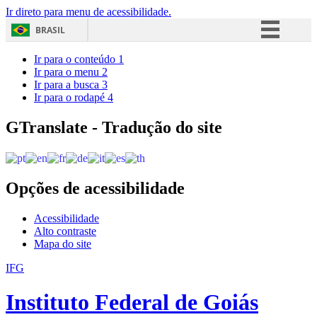
Ir direto para menu de acessibilidade.
BRASIL
Simplifique!
Ir para o conteúdo
1
Ir para o menu
2
Comunica BR
Ir para a busca
3
Ir para o rodapé
4
Participe
Acesso à informação
GTranslate - Tradução do site
Legislação
Canais
Opções de acessibilidade
Acessibilidade
Alto contraste
Mapa do site
IFG
Instituto Federal de Goiás