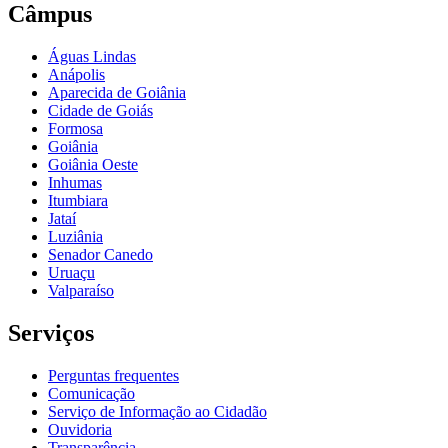
Câmpus
Águas Lindas
Anápolis
Aparecida de Goiânia
Cidade de Goiás
Formosa
Goiânia
Goiânia Oeste
Inhumas
Itumbiara
Jataí
Luziânia
Senador Canedo
Uruaçu
Valparaíso
Serviços
Perguntas frequentes
Comunicação
Serviço de Informação ao Cidadão
Ouvidoria
Transparência