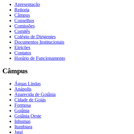
Apresentação
Reitoria
Câmpus
Conselhos
Comissões
Comitês
Colégio de Dirigentes
Documentos Institucionais
Eleições
Contatos
Horário de Funcionamento
Câmpus
Águas Lindas
Anápolis
Aparecida de Goiânia
Cidade de Goiás
Formosa
Goiânia
Goiânia Oeste
Inhumas
Itumbiara
Jataí