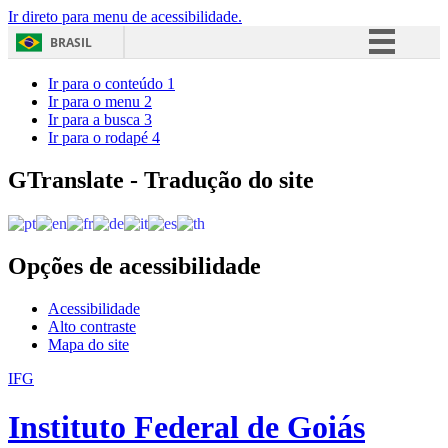
Ir direto para menu de acessibilidade.
BRASIL
Simplifique!
Ir para o conteúdo
1
Ir para o menu
2
Comunica BR
Ir para a busca
3
Ir para o rodapé
4
Participe
Acesso à informação
GTranslate - Tradução do site
Legislação
Canais
Opções de acessibilidade
Acessibilidade
Alto contraste
Mapa do site
IFG
Instituto Federal de Goiás