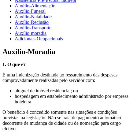
Assistência Pré-Escolar Indireta
Auxílio-Alimentação
Auxílio-Funeral
Auxílio-Natalidade
Auxílio-Reclusão
Auxílio-Transporte
Auxílio-moradia
Adicionais Ocupacionais
Auxílio-Moradia
1. O que é?
É uma indenização destinada ao ressarcimento das despesas
comprovadamente realizadas pelo servidor com:
aluguel de imóvel residencial; ou
hospedagem em estabelecimento administrado por empresa
hoteleira.
O benefício é concedido somente nas situações e condições
previstas na legislação. Não se trata de pagamento automático
decorrente de mudança de cidade ou de nomeação para cargo
efetivo.