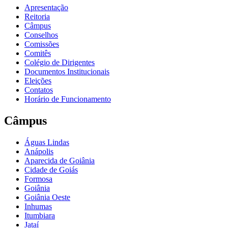
Apresentação
Reitoria
Câmpus
Conselhos
Comissões
Comitês
Colégio de Dirigentes
Documentos Institucionais
Eleições
Contatos
Horário de Funcionamento
Câmpus
Águas Lindas
Anápolis
Aparecida de Goiânia
Cidade de Goiás
Formosa
Goiânia
Goiânia Oeste
Inhumas
Itumbiara
Jataí