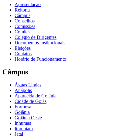
Apresentação
Reitoria
Câmpus
Conselhos
Comissões
Comitês
Colégio de Dirigentes
Documentos Institucionais
Eleições
Contatos
Horário de Funcionamento
Câmpus
Águas Lindas
Anápolis
Aparecida de Goiânia
Cidade de Goiás
Formosa
Goiânia
Goiânia Oeste
Inhumas
Itumbiara
Jataí