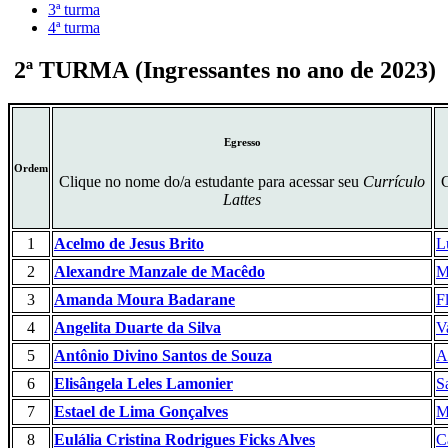
3ª turma
4ª turma
2ª TURMA (Ingressantes no ano de 2023)
Egresso
Ordem
Clique no nome do/a estudante para acessar seu
Currículo
C
Lattes
1
Acelmo de Jesus Brito
L
2
Alexandre Manzale de Macêdo
M
3
Amanda Moura Badarane
F
4
Angelita Duarte da Silva
V
5
Antônio Divino Santos de Souza
A
6
Elisângela Leles Lamonier
S
7
Estael de Lima Gonçalves
M
8
Eulália Cristina Rodrigues Ficks Alves
C