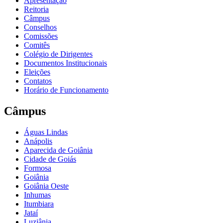
Apresentação
Reitoria
Câmpus
Conselhos
Comissões
Comitês
Colégio de Dirigentes
Documentos Institucionais
Eleições
Contatos
Horário de Funcionamento
Câmpus
Águas Lindas
Anápolis
Aparecida de Goiânia
Cidade de Goiás
Formosa
Goiânia
Goiânia Oeste
Inhumas
Itumbiara
Jataí
Luziânia