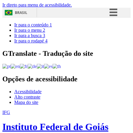
Ir direto para menu de acessibilidade.
BRASIL
Simplifique!
Ir para o conteúdo
1
Ir para o menu
2
Comunica BR
Ir para a busca
3
Ir para o rodapé
4
Participe
Acesso à informação
GTranslate - Tradução do site
Legislação
Canais
Opções de acessibilidade
Acessibilidade
Alto contraste
Mapa do site
IFG
Instituto Federal de Goiás