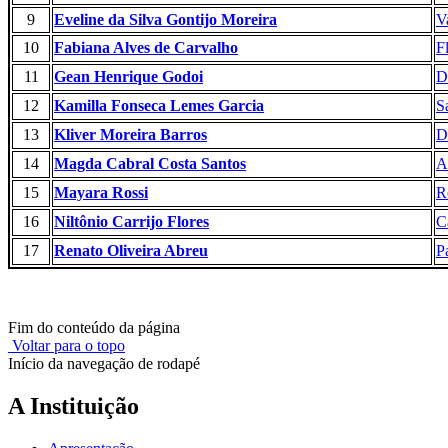
9
Eveline da Silva Gontijo Moreira
V
10
Fabiana Alves de Carvalho
F
11
Gean Henrique Godoi
D
12
Kamilla Fonseca Lemes Garcia
S
13
Kliver Moreira Barros
D
14
Magda Cabral Costa Santos
A
15
Mayara Rossi
R
16
Niltônio Carrijo Flores
C
17
Renato Oliveira Abreu
P
Fim do conteúdo da página
Voltar para o topo
Início da navegação de rodapé
A Instituição