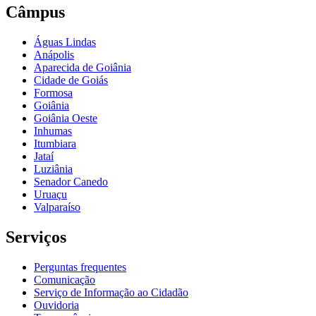
Câmpus
Águas Lindas
Anápolis
Aparecida de Goiânia
Cidade de Goiás
Formosa
Goiânia
Goiânia Oeste
Inhumas
Itumbiara
Jataí
Luziânia
Senador Canedo
Uruaçu
Valparaíso
Serviços
Perguntas frequentes
Comunicação
Serviço de Informação ao Cidadão
Ouvidoria