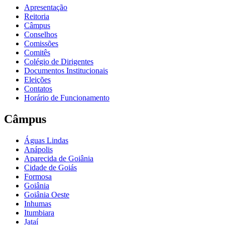
Apresentação
Reitoria
Câmpus
Conselhos
Comissões
Comitês
Colégio de Dirigentes
Documentos Institucionais
Eleições
Contatos
Horário de Funcionamento
Câmpus
Águas Lindas
Anápolis
Aparecida de Goiânia
Cidade de Goiás
Formosa
Goiânia
Goiânia Oeste
Inhumas
Itumbiara
Jataí