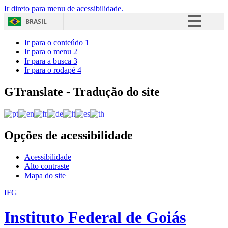
Ir direto para menu de acessibilidade.
BRASIL
Simplifique!
Ir para o conteúdo
1
Ir para o menu
2
Comunica BR
Ir para a busca
3
Ir para o rodapé
4
Participe
Acesso à informação
GTranslate - Tradução do site
Legislação
Canais
Opções de acessibilidade
Acessibilidade
Alto contraste
Mapa do site
IFG
Instituto Federal de Goiás