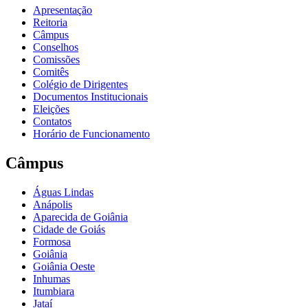
Apresentação
Reitoria
Câmpus
Conselhos
Comissões
Comitês
Colégio de Dirigentes
Documentos Institucionais
Eleições
Contatos
Horário de Funcionamento
Câmpus
Águas Lindas
Anápolis
Aparecida de Goiânia
Cidade de Goiás
Formosa
Goiânia
Goiânia Oeste
Inhumas
Itumbiara
Jataí