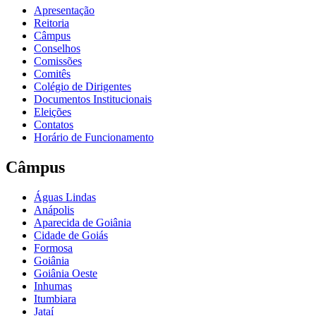
Apresentação
Reitoria
Câmpus
Conselhos
Comissões
Comitês
Colégio de Dirigentes
Documentos Institucionais
Eleições
Contatos
Horário de Funcionamento
Câmpus
Águas Lindas
Anápolis
Aparecida de Goiânia
Cidade de Goiás
Formosa
Goiânia
Goiânia Oeste
Inhumas
Itumbiara
Jataí