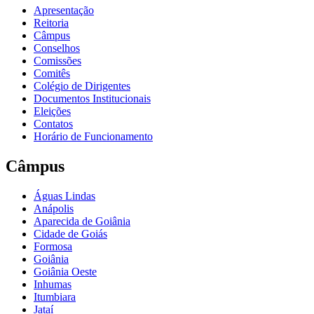
Apresentação
Reitoria
Câmpus
Conselhos
Comissões
Comitês
Colégio de Dirigentes
Documentos Institucionais
Eleições
Contatos
Horário de Funcionamento
Câmpus
Águas Lindas
Anápolis
Aparecida de Goiânia
Cidade de Goiás
Formosa
Goiânia
Goiânia Oeste
Inhumas
Itumbiara
Jataí