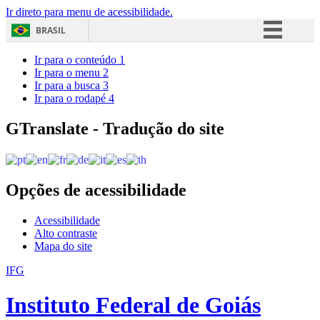
Ir direto para menu de acessibilidade.
BRASIL
Simplifique!
Ir para o conteúdo
1
Ir para o menu
2
Comunica BR
Ir para a busca
3
Ir para o rodapé
4
Participe
Acesso à informação
GTranslate - Tradução do site
Legislação
Canais
Opções de acessibilidade
Acessibilidade
Alto contraste
Mapa do site
IFG
Instituto Federal de Goiás