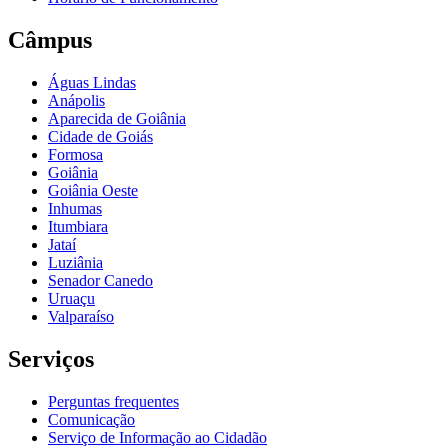
Câmpus
Águas Lindas
Anápolis
Aparecida de Goiânia
Cidade de Goiás
Formosa
Goiânia
Goiânia Oeste
Inhumas
Itumbiara
Jataí
Luziânia
Senador Canedo
Uruaçu
Valparaíso
Serviços
Perguntas frequentes
Comunicação
Serviço de Informação ao Cidadão