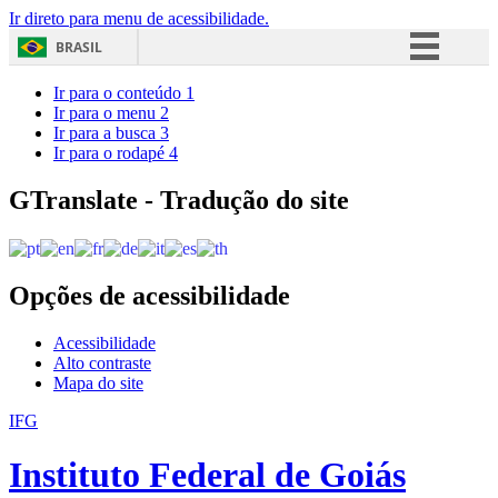
Ir direto para menu de acessibilidade.
BRASIL
Simplifique!
Ir para o conteúdo
1
Ir para o menu
2
Comunica BR
Ir para a busca
3
Ir para o rodapé
4
Participe
Acesso à informação
GTranslate - Tradução do site
Legislação
Canais
Opções de acessibilidade
Acessibilidade
Alto contraste
Mapa do site
IFG
Instituto Federal de Goiás