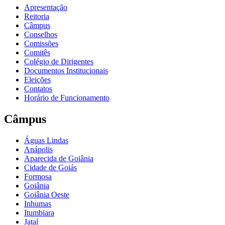
Apresentação
Reitoria
Câmpus
Conselhos
Comissões
Comitês
Colégio de Dirigentes
Documentos Institucionais
Eleições
Contatos
Horário de Funcionamento
Câmpus
Águas Lindas
Anápolis
Aparecida de Goiânia
Cidade de Goiás
Formosa
Goiânia
Goiânia Oeste
Inhumas
Itumbiara
Jataí