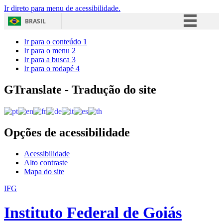
Ir direto para menu de acessibilidade.
BRASIL
Simplifique!
Ir para o conteúdo
1
Ir para o menu
2
Comunica BR
Ir para a busca
3
Ir para o rodapé
4
Participe
Acesso à informação
GTranslate - Tradução do site
Legislação
Canais
Opções de acessibilidade
Acessibilidade
Alto contraste
Mapa do site
IFG
Instituto Federal de Goiás