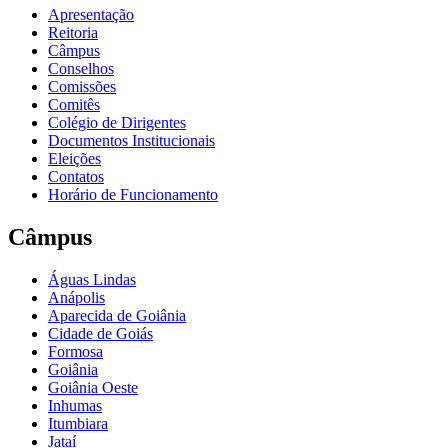
Apresentação
Reitoria
Câmpus
Conselhos
Comissões
Comitês
Colégio de Dirigentes
Documentos Institucionais
Eleições
Contatos
Horário de Funcionamento
Câmpus
Águas Lindas
Anápolis
Aparecida de Goiânia
Cidade de Goiás
Formosa
Goiânia
Goiânia Oeste
Inhumas
Itumbiara
Jataí