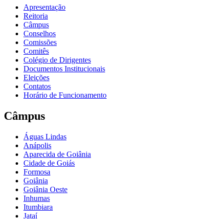
Apresentação
Reitoria
Câmpus
Conselhos
Comissões
Comitês
Colégio de Dirigentes
Documentos Institucionais
Eleições
Contatos
Horário de Funcionamento
Câmpus
Águas Lindas
Anápolis
Aparecida de Goiânia
Cidade de Goiás
Formosa
Goiânia
Goiânia Oeste
Inhumas
Itumbiara
Jataí