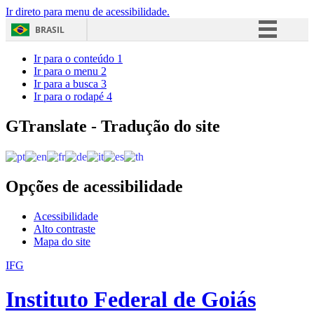
Ir direto para menu de acessibilidade.
BRASIL
Simplifique!
Ir para o conteúdo
1
Ir para o menu
2
Comunica BR
Ir para a busca
3
Ir para o rodapé
4
Participe
Acesso à informação
GTranslate - Tradução do site
Legislação
Canais
Opções de acessibilidade
Acessibilidade
Alto contraste
Mapa do site
IFG
Instituto Federal de Goiás