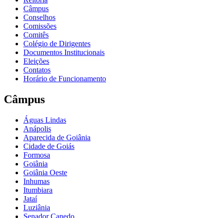
Câmpus
Conselhos
Comissões
Comitês
Colégio de Dirigentes
Documentos Institucionais
Eleições
Contatos
Horário de Funcionamento
Câmpus
Águas Lindas
Anápolis
Aparecida de Goiânia
Cidade de Goiás
Formosa
Goiânia
Goiânia Oeste
Inhumas
Itumbiara
Jataí
Luziânia
Senador Canedo